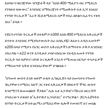
እስካሁን ባዘጋጃቸው ዝግጅቶች ላይ “እስከ 400 ሚሊዮን ብር የሚደርስ
የገንዘብ ዝውውር” እንደነበር በማስረጃነት የሚጠቅሱት አቶ አጋ፤ እነዚህ
የንግድ ትርኢቶች “አራት ሺህ ለሚደርሱ ሰዎች የሰራ ዕድልን ሲፈጥሩ የቆዩ
ነበሩ” ይላሉ።
የጆርካ የንግድ ትርኢቶች በተለምዶ ከ300 እስከ 400 የሚደርስ አቅራቢዎች
ይሳተፉ እንደነበር የሚያስታውሱት ስራ አስኪያጁ፤ ለአሁኑ አዲስ አመትም
ከ200 በላይ የሚሆኑ የአገር ውስጥ አቅራቢዎችን ለማሳተፍ ታቅዶ እንደነበር
ያስረዳሉ። ለ22 ቀናት እንዲቆይ ታስቦ በነበረው የአዲስ አመት የንግድ
ትርኢት ላይ ከቻይና፣ ህንድ እና ሌሎች አገራት የሚመጡ በርካታ ተሳታፊዎች
የማስመጣት እቅድ እንደነበራቸውም ይገልጻሉ።
“በዓመት ውስጥ እንድ ወይም ሁለት ኤግዚቢሽን ላይ በመሳተፍ የዓመት
ገቢያቸውን የሚሰሩ ከእኛ ጋር የቆዩ አቅራቢዎች በከፍተኛ ችግር ውስጥ
እንደሚገኙ ለመመልከት ችያለሁ” ሲሉ አቶ አጋ የኮሮና ቫይረስ ወርርሽኝ
ያሳደረውን ተጽዕኖ ለ“ኢትዮጵያ ኢንሳይደር” ተናግረዋል። ጆርካ ኢቨንትስ
ከንግድ ትርኢቶች በተጨማሪ በሚሰራቸው ሌሎች የመዝናኛ እና መሰል