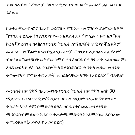
ተደርጎላቸው “ምርቶቻቸውን የሚያስተዋውቁበት ዕድልም ይፈጠር ነበር”
ይላሉ።
በወቅታዊው የኮሮና ቫይረስ ወረርሽኝ ምክንያት መንግስት ያወጀው አዋጅ
“የንግድ ትርኢቶችን እንድናከናውን አይፈቅድም” የሚሉት አቶ አጋ “እኛ
ኮሮና ቫይረስን ተከላክለን የንግድ ትርኢት ለማዘጋጀት የሚያስችል አቅም
መፍጠር ብንችልም በአስቸኳይ ጊዜ አዋጁ ምክንያት ሊሳካልን አልቻለም”
ብለዋል። “መንግስት ወትሮውንም ቢሆን ለዘርፉ በቂ ትኩረት አልሰጠውም።
እንደ መርካቶ ያሉ ሰፊ ገበያዎች ላይ የገበያ ስርአቱ በተለመደው መንገድ
ቀጥሎ የእኛ የንግድ ትር ኢቶች መከልከላቸው አግባብ አይደለም” ብለዋል፡፡
መንግስት በአማካኝ ከእያንዳንዱ የንግድ ትርኢት በአማካኝ እስከ 30
ሚሊዮን ብር ገቢ የሚያገኝ ሲሆን ዘርፉን ከዚህም በላይ በማሳደግ እና
ትኩረት እንዲያገኝ በማድረግ በግሉ ዘርፍ የተሰመራውን የንግድ
ማህበረሰብም ይሁን እራሱን ተጠቃሚ ማድረግ እንደሚገባው አበክረው
ተናግረዋል። (ኢትዮጵያ ኢንሳይደር)