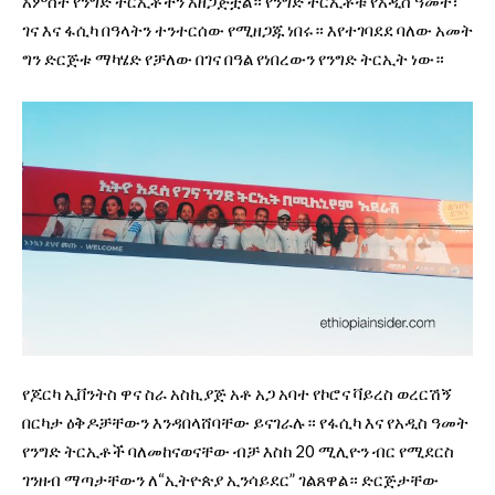
አምስት የንግድ ትርኢቶችን አዘጋጅቷል። የንግድ ትርኢቶቹ የአዲስ ዓመት፣
ገና እና ፋሲካ በዓላትን ተንተርሰው የሚዘጋጁ ነበሩ። እየተገባደደ ባለው አመት
ግን ድርጅቱ ማካሄድ የቻለው በገና በዓል የነበረውን የንግድ ትርኢት ነው።
የጆርካ ኢቨንትስ ዋና ስራ አስኪያጅ አቶ አጋ አባተ የኮሮና ቫይረስ ወረርሽኝ
በርካታ ዕቅዶቻቸውን እንዳበላሸባቸው ይናገራሉ። የፋሲካ እና የአዲስ ዓመት
የንግድ ትርኢቶች ባለመከናወናቸው ብቻ እስከ 20 ሚሊዮን ብር የሚደርስ
ገንዘብ ማጣታቸውን ለ“ኢትዮጵያ ኢንሳይደር” ገልጸዋል። ድርጅታቸው