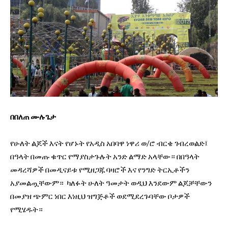
በበለጠ ሙሉጌታ
የሁለት ልጆች እናት የሆኑት የአዲስ አበባዋ ነዋሪ ወ/ሮ ብርቄ ገብረወልድ፤
በዓላት በመጡ ቁጥር የማያስታጉሉት አንድ ልማድ አላቸው። በበዓላት
መዳረሻዎች በመዲናይቱ የሚዘጋጁ ባዛሮች እና የንግድ ትርኢቶችን
አያመልጧቸውም። ካለፉት ሁለት ዓመታት ወዲህ እንደውም ልጆቻቸውን
በመያዝ ጭምር ነበር እነዚህ ዝግጅቶች ወደሚደረጉባቸው ቦታዎች
የሚሄዱት።