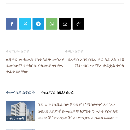
ቀዳሚው ልጥፍ
ቀጣይ ልጥፍ
ለጃዋር መሐመድ የሳተላይት መሳሪያ
በአዲስ አበባ በበሬ ዋጋ ላይ እስከ 10
በመግጠም የተከሰሱ ባለሙያ ዋስትና
ሺህ ብር ጭማሪ ታይቷል ተባለ
ተፈቀደላቸው
ተመሳሳይ ልጥፎች
ተጨማሪ ከዚህ ፀሀፊ
“ህገ ወጥ የሲቪል ሰዎች ግድያ”፣ “ማሰቃየት” እና “ኢ-
ሰብአዊ አያያዝ” በመጪዎቹ አምስት ዓመታት የሰብአዊ
መብቶች “ዋና ስጋቶች” እንደሚሆኑ ኢሰመኮ አመለከተ
ሰሞነኛ ጉዳዮች