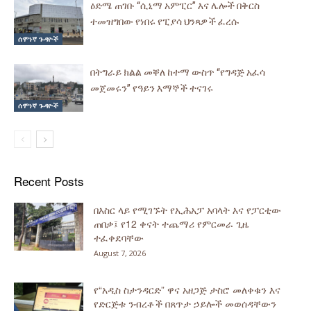
ዕድሜ ጠገቡ “ሲኒማ አምፒር” እና ሌሎች በቅርስ
ተመዝግበው የነበሩ የፒያሳ ህንጻዎች ፈረሱ
ሰሞነኛ ጉዳዮች
በትግራይ ክልል መቐለ ከተማ ውስጥ “የግዳጅ አፈሳ
መጀመሩን” የዓይን እማኞች ተናገሩ
ሰሞነኛ ጉዳዮች
Recent Posts
በእስር ላይ የሚገኙት የኢሕአፓ አባላት እና የፓርቲው
ጠበቃ፤ የ12 ቀናት ተጨማሪ የምርመራ ጊዜ
ተፈቀደባቸው
August 7, 2026
የ“አዲስ ስታንዳርድ” ዋና አዘጋጅ ታስሮ መለቀቁን እና
የድርጅቱ ንብረቶች በጸጥታ ኃይሎች መወሰዳቸውን