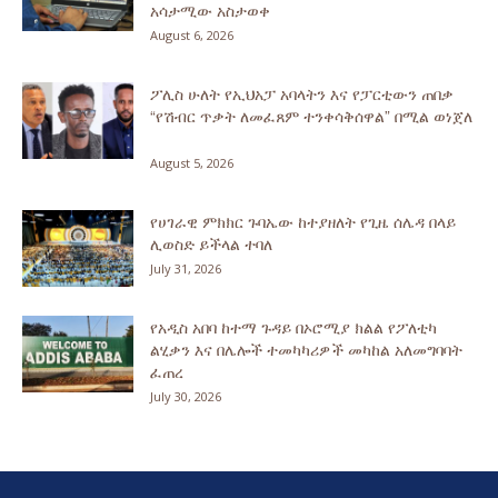
አሳታሚው አስታወቀ
August 6, 2026
ፖሊስ ሁለት የኢህአፓ አባላትን እና የፓርቲውን ጠበቃ
“የሽብር ጥቃት ለመፈጸም ተንቀሳቅሰዋል” በሚል ወነጀለ
August 5, 2026
የሀገራዊ ምክክር ጉባኤው ከተያዘለት የጊዜ ሰሌዳ በላይ
ሊወስድ ይችላል ተባለ
July 31, 2026
የአዲስ አበባ ከተማ ጉዳይ በኦሮሚያ ክልል የፖለቲካ
ልሂቃን እና በሌሎች ተመካካሪዎች መካከል አለመግባባት
ፈጠረ
July 30, 2026