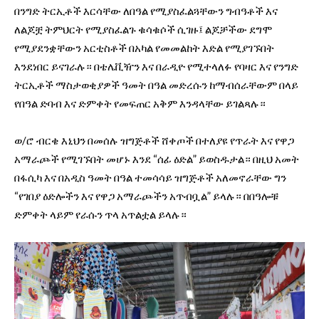
በንግድ ትርኢቶች እርሳቸው ለበዓል የሚያስፈልጓቸውን ግብዓቶች እና
ለልጆቿ ትምህርት የሚያስፈልጉ ቁሳቁሶች ሲገዙ፤ ልጆቻችው ደግሞ
የሚያደንቋቸውን አርቲስቶች በአካል የመመልከት እድል የሚያገኙበት
እንደነበር ይናገራሉ። በቴሌቪዥን እና በራዲዮ የሚተላለፉ የባዛር እና የንግድ
ትርኢቶች ማስታወቂያዎች ዓመት በዓል መድረሱን ከማብሰራቸውም በላይ
የበዓል ድባብ እና ድምቀት የመፍጠር አቅም እንዳላቸው ይገልጻሉ።
ወ/ሮ ብርቄ እኒህን በመሰሉ ዝግጅቶች ሸቀጦች በተለያዩ የጥራት እና የዋጋ
አማራጮች የሚገኙበት መሆኑ እንደ “ሰፊ ዕድል” ይወስዱታል። በዚህ አመት
በፋሲካ እና በአዲስ ዓመት በዓል ተመሳሳይ ዝግጅቶች አለመኖራቸው ግን
“የገበያ ዕድሎችን እና የዋጋ አማራጮችን አጥብቧል” ይላሉ። በበዓሎቹ
ድምቀት ላይም የራሱን ጥላ አጥልቷል ይላሉ።