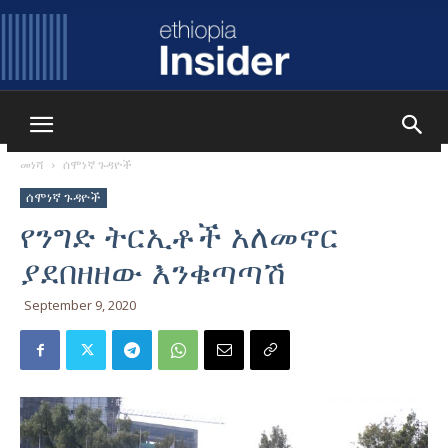
Ethiopia
መነሻ
ሰሞነኛ ጉዳዮች
ሰሞነኛ ጉዳዮች
Insider
የንግድ ትርኢቶች አለመኖር
ያደበዘዘው እንቁጣጣሽ
September 9, 2020