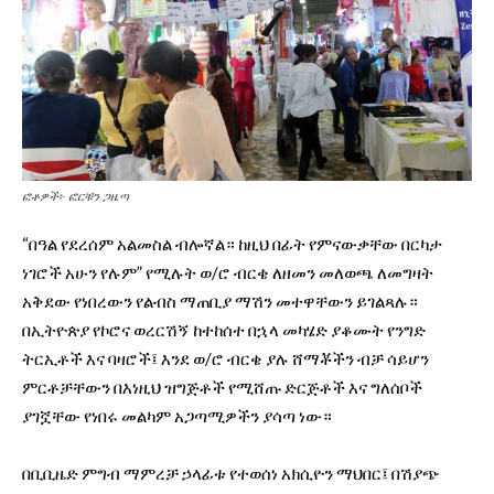
ፎቶዎች፦ ፎርቹን ጋዜጣ
“በዓል የደረሰም አልመስል ብሎኛል። ከዚህ በፊት የምናውቃቸው በርካታ
ነገሮች አሁን የሉም” የሚሉት ወ/ሮ ብርቄ ለዘመን መለወጫ ለመግዛት
አቅደው የነበረውን የልብስ ማጠቢያ ማሽን መተዋቸውን ይገልጻሉ።
በኢትዮጵያ የኮሮና ወረርሽኝ ከተከሰተ በኋላ መካሄድ ያቆሙት የንግድ
ትርኢቶች እና ባዛሮች፤ እንደ ወ/ሮ ብርቄ ያሉ ሸማቾችን ብቻ ሳይሆን
ምርቶቻቸውን በእነዚህ ዝግጅቶች የሚሸጡ ድርጅቶች እና ግለሰቦች
ያገኟቸው የነበሩ መልካም አጋጣሚዎችን ያሳጣ ነው።
በቢቢዜድ ምግብ ማምረቻ ኃላፊቱ የተወሰነ አክሲዮን ማህበር፤ በሽያጭ