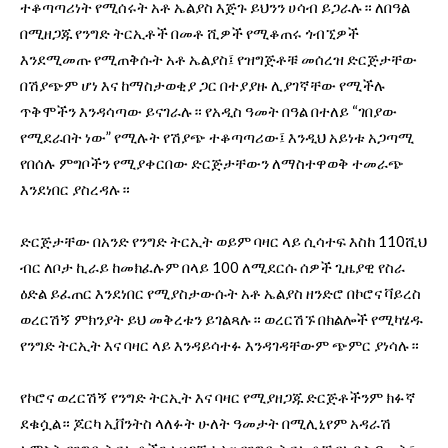
ተቆጣጣሪነት የሚሰሩት አቶ ኤልያስ እጅጉ ይህንን ሀሳብ ይጋራሉ። ለበዓል
በሚዘጋጁ የንግድ ትርኢቶች በመቶ ሺዎች የሚቆጠሩ ጎብኚዎች
እንደሚመጡ የሚጠቅሱት አቶ ኤልያስ፤ የዝግጅቶቹ መሰረዝ ድርጅታቸው
በሽያጭም ሆነ እና ከማስታወቂያ ጋር በተያያዙ ሊያገኛቸው የሚችሉ
ጥቅሞችን እንዳሳጣው ይናገራሉ። የአዲስ ዓመት በዓል በተለይ “ገበያው
የሚደራበት ነው” የሚሉት የሽያጭ ተቆጣጣሪው፤ እንዲህ አይነቱ አጋጣሚ
የበሰሉ ምግቦችን የሚያቀርበው ድርጅታቸውን ለማስተዋወቅ ተመራጭ
እንደነበር ያስረዳሉ።
ድርጅታቸው በአንድ የንግድ ትርኢት ወይም ባዛር ላይ ሲሳተፍ እስከ 110ሺህ
ብር ለቦታ ኪራይ ከመክፈሉም በላይ 100 ለሚደርሱ ሰዎች ጊዜያዊ የስራ
ዕድል ይፈጠር እንደነበር የሚያስታውሱት አቶ ኤልያስ ዘንድሮ በኮሮና ቫይረስ
ወረርሽኝ ምክንያት ይህ መቅረቱን ይገልጻሉ። ወረርሽኙ በክልሎች የሚካሄዱ
የንግድ ትርኢት እና ባዛር ላይ እንዳይሳተፉ እንዳገዳቸውም ጭምር ያነሳሉ።
የኮሮና ወረርሽኝ የንግድ ትርኢት እና ባዛር የሚያዘጋጁ ድርጅቶችንም ክፉኛ
ደቁሷል። ጆርካ ኢቨንትስ ላለፉት ሁለት ዓመታት በሚሊኒየም አዳራሽ