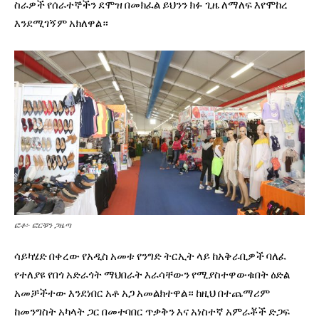
ስራዎች የሰራተኞችን ደሞዝ በመክፈል ይህንን ክፉ ጊዜ ለማለፍ እየሞከረ
እንደሚገኝም አክለዋል።
ፎቶ፦ ፎርቹን ጋዜጣ
ሳይካሄድ በቀረው የአዲስ አመቱ የንግድ ትርኢት ላይ ከአቅራቢዎች ባለፈ
የተለያዩ የበጎ አድራጎት ማህበራት እራሳቸውን የሚያስተዋውቁበት ዕድል
አመቻችተው እንደነበር አቶ አጋ አመልክተዋል። ከዚህ በተጨማሪም
ከመንግስት አካላት ጋር በመተባበር ጥቃቅን እና አነስተኛ አምራቾች ድጋፍ