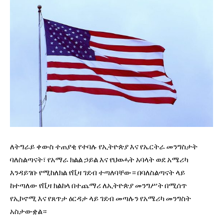
ለትግራይ ቀውስ ተጠያቂ የተባሉ የኢትዮጵያ እና የኤርትራ መንግስታት
ባለስልጣናት፣ የአማራ ክልል ኃይል እና የህወሓት አባላት ወደ አሜሪካ
እንዳይገቡ የሚከለክል የቪዛ ገደብ ተጣለባቸው። በባለስልጣናት ላይ
ከተጣለው የቪዛ ክልከላ በተጨማሪ ለኢትዮጵያ መንግሥት በሚሰጥ
የኢኮኖሚ እና የጸጥታ ዕርዳታ ላይ ገደብ መጣሉን የአሜሪካ መንግስት
አስታውቋል።