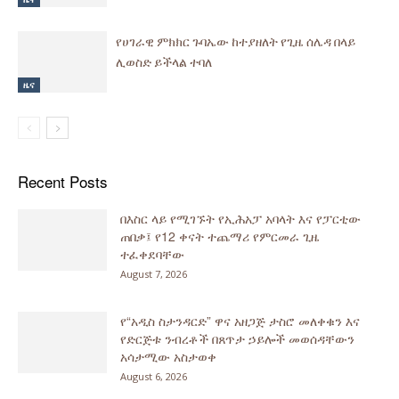
የሀገራዊ ምክክር ጉባኤው ከተያዘለት የጊዜ ሰሌዳ በላይ
ሊወስድ ይችላል ተባለ
ዜና
Recent Posts
በእስር ላይ የሚገኙት የኢሕአፓ አባላት እና የፓርቲው
ጠበቃ፤ የ12 ቀናት ተጨማሪ የምርመራ ጊዜ
ተፈቀደባቸው
August 7, 2026
የ“አዲስ ስታንዳርድ” ዋና አዘጋጅ ታስሮ መለቀቁን እና
የድርጅቱ ንብረቶች በጸጥታ ኃይሎች መወሰዳቸውን
አሳታሚው አስታወቀ
August 6, 2026