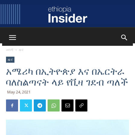
Ethiopia
መነሻ
ዜና
ዜና
Insider
አሜሪካ በኢትዮጵያ እና በኤርትራ
ባለስልጣናት ላይ የቪዛ ገደብ ጣለች
May 24, 2021