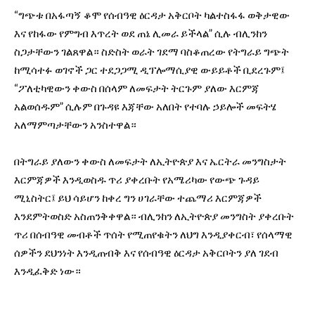
“ግጭቱ በአፋጣኝ ቆሞ የሰብዓዊ ዕርዳታ አቅርቦት ካልተስፋፋ ወቅታዊው
እና የከፋው የምግብ እጥረት ወደ ጠኔ ሊመራ ይችላል” ሲሉ ብሊንከን
ስጋታቸውን ገልጸዋል። ስድስት ወራት ገደማ ባስቆጠረው የትግራይ ግጭት
ከሚሳተፉ ወገኖች ጋር ተደጋጋሚ ዲፕሎማሲያዊ ውይይቶች ቢደረጉም፤
“ፖለቲካዊውን ቀውስ በሰላም ለመፍታት ትርጉም ያለው እርምጃ
አልወሰዱም” ሲሉም በጉዳዩ እጃቸው አለበት የተባሉ ኃይሎች መፍትሄ
አለማምጣታቸውን አንስተዋል።
በትግራይ ያለውን ቀውስ ለመፍታት ለኢትዮጵያ እና ኤርትራ መንግስታት
እርምጃዎች እንዲወስዱ ጥሪ ያቀረቡት የአሜሪካው የውጭ ጉዳይ
ሚኒስትር፤ ይህ ሳይሆን ከቀረ ግን ሀገራቸው ተጨማሪ እርምጃዎች
እንደምትወስድ አስጠንቅቀዋል። ብሊንከን ለኢትዮጵያ መንግስት ያቀረቡት
ጥሪ በሰብዓዊ መብቶች ጥሰት የሚጠየቁትን ለህግ እንዲያቀርብ፣ የሰላማዊ
ሰዎችን ደህንነት እንዲጠብቅ እና የሰብዓዊ ዕርዳታ አቅርቦትን ያለ ገደብ
እንዲፈቅድ ነው።