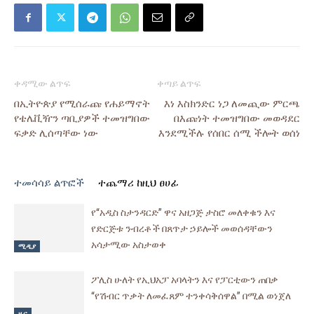
ቀዳሚው ልጥፍ
ቀጣይ ልጥፍ
በኢትዮጵያ የሚሰራጩ የሐይማኖት
እነ እስክንድር ነጋ ለመጪው ምርጫ
የቴሌቪዥን ጣቢያዎች ተመዝግበው
በእጩነት ተመዝግበው መወዳደር
ፍቃድ ሊሰጣቸው ነው
እንደሚችሉ የሰበር ሰሚ ችሎት ወሰነ
ተመሳሳይ ልጥፎች
ተጨማሪ ከዚህ ፀሀፊ
የ“አዲስ ስታንዳርድ” ዋና አዘጋጅ ታስሮ መለቀቁን እና
የድርጅቱ ንብረቶች በጸጥታ ኃይሎች መወሰዳቸውን
አሳታሚው አስታወቀ
ሚዲያ
ፖሊስ ሁለት የኢህአፓ አባላትን እና የፓርቲውን ጠበቃ
“የሽብር ጥቃት ለመፈጸም ተንቀሳቅሰዋል” በሚል ወነጀለ
ዜና