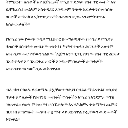
ትምህርት፣ ለሴቶች እና ልጃገረዶች የሚሰጥ ድጋፍ፣ የሰብዓዊ መብት እና
ዴሞክራሲ፣ መልካም አስተዳደር እንዲሁም ግጭት አፈታትን በመሳሰሉ
ዘርፎች አሜሪካ ለኢትዮጵያ የምትሰጠውን ድጋፍ እንደምትቀጥል
አስታውቃለች።
የአሜሪካው የውጭ ጉዳይ ሚኒስትር በመግለጫቸው በትግራይ የሚኖሩ
ሕዝቦች በሰብዓዊ መብቶች ጥሰት፣ ስቅየት፣ የጭካኔ ድርጊቶች አሁንም
እየተሰቃዩ መሆናቸውን ገልጸው “እጅግ አንገብጋቢ የሆነው የሰብዓዊ ዕርዳታ
በኢትዮጵያ እና በኤርትራ ጦሮች እንዲሁም በሌሎች ታጣቂዎች
እየተስተጓጎለ ነው” ሲሉ ወቅሰዋል።
ብሊንከን በክልሉ ይፈጸማሉ ያሏቸውን ግድያ፣ በኃይል ማፈናቀል፣ ወሲባዊ
ጥቃት እና ሌሎች የሰብዓዊ መብቶች ጥሰቶችን አሜሪካ እንደምታወግዝ
ገልጸዋል። የውሃ ምንጮች፣ ሆስፒታሎች እና የሕክምና ተቋማትን ጨምሮ
በህዝብ አገልግሎት መስጫ ተቋማት ላይ ደርሰዋል ያሏቸውን ውድመቶች
ኮንነዋል።