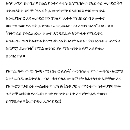
እስካሁንም በትግራይ ክልል ይንቀሳቀሳሉ ስለሚባሉት የኤርትራ ወታደሮችን
በተመለከተ ደግሞ “የኤርትራ መንግሥት በአደባባይ የገባውን ቃል
እንዲያከብር እና ወታደሮቹን በዓለም አቀፉ ማህበረሰብ እውቅና
ወደተሰጠው የኤርትራ ድንበር እንዲመልስ ጥሪ እናቀርባለን” ብለዋል።
“በትግራይ የተፈጠረው ቀውስ እንዳይፈታ እንቅፋት የሚፈጥሩ
አካሔዳቸውን ካልቀየሩ ከአሜሪካ እና ከዓለም አቀፉ ማህበረሰብ ተጨማሪ
እርምጃ ይጠብቁ” የሚል ጠንከር ያለ ማስጠንቀቂያም አያያዝው
ሰንዝረዋል።
የአሜሪካው ውጭ ጉዳይ ሚኒስትር ሌሎች መንግስታትም ተመሳሳይ እርምጃ
እንዲወስዱ ጠይቀዋል። ብሊንከን ባለፈው ሳምንት ከፊንላንድ አቻቸው እና
የአውሮፓ ህብረት መልዕክተኛ ፔካ ሀቪስቶ ጋር ተገናኝተው ከተወያዩባቸው
ጉዳዮች መካከል የአፍሪካ ቀንድ የጸጥታ ሁኔታ እና የትግራይ ቀውስ
ይገኙበታል። (ኢትዮጵያ ኢንሳይደር)