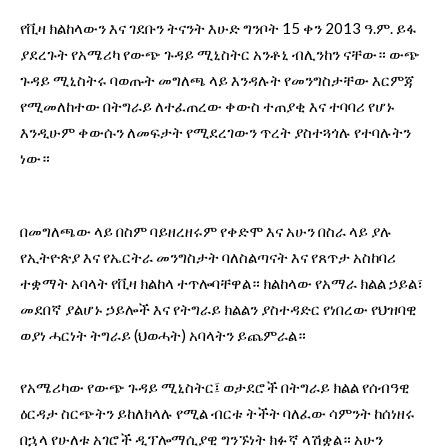
የቪዛ ክልከላውን እና ገደቡን ትናንት እሁድ ግንቦት 15 ቀን 2013 ዓ.ም. ይፋ
ያደረጉት የአሜሪካ የውጭ ጉዳይ ሚኒስትር አንቶኒ ብሊንከን ናቸው። ውጭ
ጉዳይ ሚኒስትሩ ባወጡት መግለጫ ላይ እንዳሉት የመንግስታቸው እርምጃ
የሚመለከተው በትግራይ ለተፈጠረው ቀውስ ተጠያቂ እና ተባባሪ የሆኑ
እንዲሁም ቀውሱን ለመፍታት የሚደረገውን ጥረት ያስተጓጎሉ የተባሉትን
ነው።
በመግለጫው ላይ በስም ባይዘረዘሩም የቀድሞ እና አሁን በስራ ላይ ያሉ
የኢትዮጵያ እና የኤርትራ መንግስታት ባለስልጣናት እና የጸጥታ አስከባሪ
ተቋማት አባላት የቪዛ ክልከላ ተጥሎባቸዋል። ክልከላው የአማራ ክልል ኃይል፣
መደበኛ ያልሆኑ ኃይሎች እና የትግራይ ክልልን ያስተዳድር የነበረው የህዝባዊ
ወያነ ሓርነት ትግራይ (ህወሓት) አባላትን ይጨምራል።
የአሜሪካው የውጭ ጉዳይ ሚኒስትር፤ ወታደሮች በትግራይ ክልል የሰብዓዊ
ዕርዳታ ስርጭትን ይከለክላሉ የሚል ብርቱ ትችት ባለፈው ሳምንት ከሰነዘሩ
በኋላ የሁለቱ አገሮች ዲፕሎማሲያዊ ግንኙነት ክፉኛ ላሽቋል። አሁን