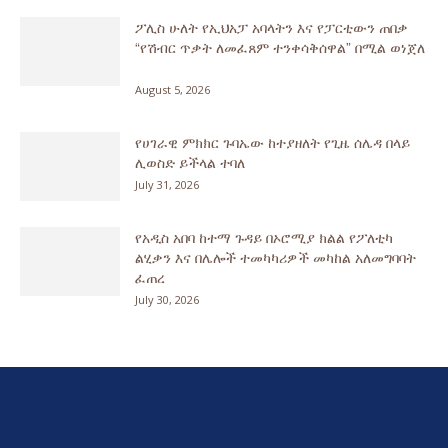
ፖሊስ ሁለት የኢህአፓ አባላትን እና የፓርቲውን ጠበቃ
“የሽብር ጥቃት ለመፈጸም ተንቀሳቅሰዋል” በሚል ወነጀለ
August 5, 2026
የሀገራዊ ምክክር ጉባኤው ከተያዘለት የጊዜ ሰሌዳ በላይ
ሊወስድ ይችላል ተባለ
July 31, 2026
የአዲስ አበባ ከተማ ጉዳይ በኦሮሚያ ክልል የፖለቲካ
ልሂቃን እና በሌሎች ተመካካሪዎች መካከል አለመግባባት
ፈጠረ
July 30, 2026