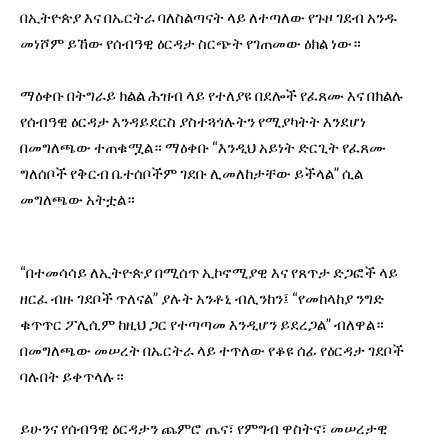
በኢትዮጵያ እና በኤርትራ ባለስልጣናት ላይ ለተጣለው የጉዞ ገደብ አንዱ
መነሾም ይኸው የሰብዓዊ ዕርዳታ ስርጭት የገጠመው ዕክል ነው።
ማዕቀቡ በትግራይ ክልል ሕዝብ ላይ የተለያዩ በደሎች የፈጸሙ እና በክልሉ
የሰብዓዊ ዕርዳታ እንዳይደርስ ያስተጓጎሉትን የሚያካትት እንደሆነ
በመግለጫው ተጠቁሟል። ማዕቀቡ “እንዲህ አይነት ድርጊት የፈጸሙ
ግለሰቦች የቅርብ ቤተሰቦችም ገደቡ ሊመለከታቸው ይችላል” ሲል
መግለጫው አትቷል።
“በተመሳሳይ ለኢትዮጵያ በሚሰጥ ኢኮኖሚያዊ እና የጸጥታ ድጋፎች ላይ
ዘርፈ ብዙ ገደቦች ጥለናል” ያሉት አንቶኒ ብሊንከን፤ “የመከላከያ ንግድ
ቁጥጥር ፖሊሲም ከዚህ ጋር የተጣጣመ እንዲሆን ይደረጋል” ብለዋል።
በመግለጫው መሠረት በኤርትራ ላይ ተጥለው የቆዩ ሰፊ የዕርዳታ ገደቦች
ባሉበት ይቀጥላሉ።
ይሁንና የሰብዓዊ ዕርዳታን ጨምሮ ጤና፣ የምግብ ዋስትና፣ መሠረታዊ