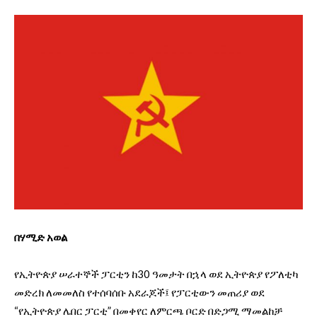
በሃሚድ አወል
የኢትዮጵያ ሠራተኞች ፓርቲን ከ30 ዓመታት በኋላ ወደ ኢትዮጵያ የፖለቲካ
መድረክ ለመመለስ የተሰባሰቡ አደራጆች፤ የፓርቲውን መጠሪያ ወደ
“የኢትዮጵያ ሌበር ፓርቲ” በመቀየር ለምርጫ ቦርድ በድጋሚ ማመልከቻ