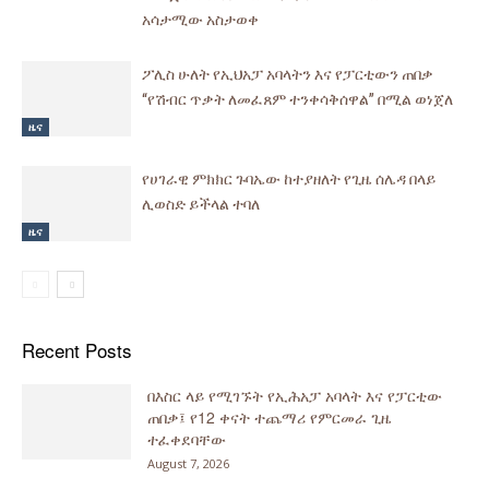
አሳታሚው አስታወቀ
ፖሊስ ሁለት የኢህአፓ አባላትን እና የፓርቲውን ጠበቃ
“የሽብር ጥቃት ለመፈጸም ተንቀሳቅሰዋል” በሚል ወነጀለ
ዜና
የሀገራዊ ምክክር ጉባኤው ከተያዘለት የጊዜ ሰሌዳ በላይ
ሊወስድ ይችላል ተባለ
ዜና
Recent Posts
በእስር ላይ የሚገኙት የኢሕአፓ አባላት እና የፓርቲው
ጠበቃ፤ የ12 ቀናት ተጨማሪ የምርመራ ጊዜ
ተፈቀደባቸው
August 7, 2026