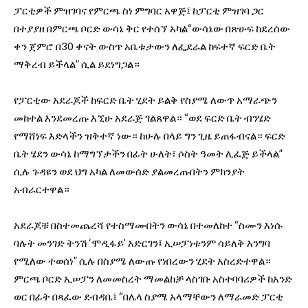
ፓርቲዎች ምዝገባና የምርጫ ስነ ምግባር አዋጅ፤ ከፓርቲ ምዝገባ ጋር
በተያያዘ በምርጫ ቦርድ ውሳኔ ቅር የተሰኘ አካል“ውሳኔው በጽሁፍ ከደረሰው
ቀን ጀምሮ በ30 ቀናት ውስጥ አቤቱታውን ለፌደራል ከፍተኛ ፍርድ ቤት
ማቅረብ ይችላል” ሲል ይደነግጋል።
የፓርቲው አደራጆች ከፍርድ ቤት ሂደት ይልቅ የስያሜ ለውጥ አማራጭን
መከተል እንደመረጡ እኚሁ አደራጅ ገልጸዋል። “ወደ ፍርድ ቤት ብንሄድ
የማሸነፍ እድላችን ዝቅተኛ ነው። ከሁሉ በላይ ግን ጊዜ ይጠፋብናል። ፍርድ
ቤት ሄደን ውሳኔ ከማግኘታችን በፊት ሁለት፣ ሶስት ዓመት ሊፈጅ ይችላል”
ሲሉ ጉዳዩን ወደ ህግ አካል ለመውሰድ ያልመረጡበትን ምክንያት
አብራርተዋል።
አደራጆቹ በስተመጨረሻ የተስማሙበትን ውሳኔ በተመለከተ “ስሙን እነሱ
ባሉት መንገድ ትንሽ ‘ሞዲፋይ’ አድርገን፤ ኢሠፓነቱንም ሳይለቅ እንግባ
የሚለው ተወሰነ” ሲሉ በስያሜ ለውጡ የነበረውን ሂደት አስረድተዋል።
ምርጫ ቦርድ ኢሠፓን ለመመስረት ማመልከቻ ላስገቡ አስተባባሪዎች ከአንድ
ወር በፊት በጻፈው ደብዳቤ፤ “በሌላ ስያሜ አላማቸውን ለማራመድ ፓርቲ