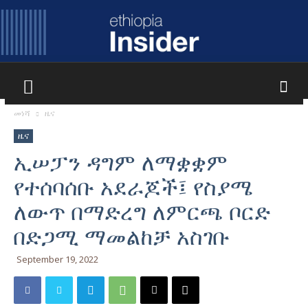
Ethiopia
መነሻ
ዜና
ዜና
Insider
ኢሠፓን ዳግም ለማቋቋም
የተሰባሰቡ አደራጆች፤ የስያሜ
ለውጥ በማድረግ ለምርጫ ቦርድ
በድጋሚ ማመልከቻ አስገቡ
September 19, 2022