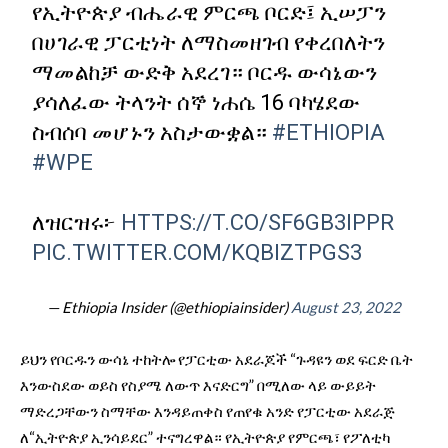
የኢትዮጵያ ብሔራዊ ምርጫ ቦርድ፤ ኢሠፓን
በሀገራዊ ፓርቲነት ለማስመዘገብ የቀረበለትን
ማመልከቻ ውድቅ አደረገ። ቦርዱ ውሳኔውን
ያሳለፈው ትላንት ሰኞ ነሐሴ 16 ባካሄደው
ስብሰባ መሆኑን አስታውቋል።
#ETHIOPIA
#WPE
ለዝርዝሩ፦
HTTPS://T.CO/SF6GB3IPPR
PIC.TWITTER.COM/KQBIZTPGS3
— Ethiopia Insider (@ethiopiainsider)
August 23, 2022
ይህን የቦርዱን ውሳኔ ተከትሎ የፓርቲው አደራጆች “ጉዳዩን ወደ ፍርድ ቤት
እንውስደው ወይስ የስያሜ ለውጥ እናድርግ” በሚለው ላይ ውይይት
ማድረጋቸውን ስማቸው እንዳይጠቀስ የጠየቁ አንድ የፓርቲው አደራጅ
ለ“ኢትዮጵያ ኢንሳይደር” ተናግረዋል። የኢትዮጵያ የምርጫ፣ የፖለቲካ