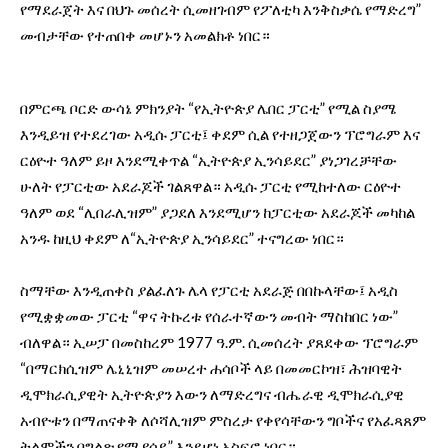
የማደራጀት እና በህጉ መሰረት ሲመዘገብም የፖለቲካ እንቅስቃሴ የማድረግ”
መብታቸው የተጠበቀ መሆኑን አመልክቶ ነበር።
በምርጫ ቦርድ ውሳኔ ምክንያት “የኢትዮጵያ ሌበር ፓርቲ” የሚል ስያሜ
እንዲይዝ የተደረገው አዲሱ ፓርቲ፤ ቀደም ሲል የተዘጋጀውን ፕሮግራም እና
ርዕዮተ ዓለም ይዞ እንደሚቀጥል “ኢትዮጵያ ኢንሳይደር” ያነጋገረቻቸው
ሁለት የፓርቲው አደራጆች ገልጸዋል። አዲሱ ፓርቲ የሚከተለው ርዕዮተ
ዓለም ወደ “ሊበራሊዝም” ያጋደለ እንደሚሆን ከፓርቲው አደራጆች መካከል
አንዱ ከዚህ ቀደም ለ“ኢትዮጵያ ኢንሳይደር” ተናግረው ነበር።
ስማቸው እንዲጠቀስ ያልፈለጉ ሌላ የፓርቲ አደራጅ በበኩላቸው፤ አዲስ
የሚቋቋመው ፓርቲ “ዋና ትኩረቱ የሰራተኛውን መብት ማስከበር ነው”
ብለዋል። ኢሠፓ በመስከረም 1977 ዓ.ም. ሲመሰረት ያጸደቀው ፕሮግራም
“በማርክሲዝም ሌኒኒዝም መሠረተ ሐሳቦች ላይ በመመርኮዝ፣ ሕዝባዊት
ዲሞክራሲያዊት ኢትዮጵያን እውን ለማድረግና ብሔራዊ ዲሞክራሲያዊ
አብዮቱን በማጠናቀቅ ለሶሻሊዝም ምስረታ የቀየሳቸውን ግቦችና የአፈጻጸም
ትልሞችን በግልጽ የሚያሳይ” እንደሆነ አስፍሮ ነበር።