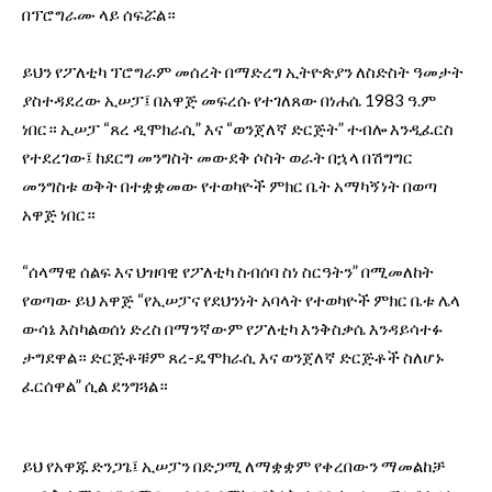
በፕሮግራሙ ላይ ሰፍሯል።
ይህን የፖለቲካ ፕሮግራም መሰረት በማድረግ ኢትዮጵያን ለስድስት ዓመታት
ያስተዳደረው ኢሠፓ፤ በአዋጅ መፍረሱ የተገለጸው በነሐሴ 1983 ዓ.ም
ነበር። ኢሠፓ “ጸረ ዲሞክራሲ” እና “ወንጀለኛ ድርጅት” ተብሎ እንዲፈርስ
የተደረገው፤ ከደርግ መንግስት መውደቅ ሶስት ወራት በኋላ በሽግግር
መንግስቱ ወቅት በተቋቋመው የተወካዮች ምክር ቤት አማካኝነት በወጣ
አዋጅ ነበር።
“ሰላማዊ ሰልፍ እና ህዝባዊ የፖለቲካ ስብሰባ ስነ ስርዓትን” በሚመለከት
የወጣው ይህ አዋጅ “የኢሠፓና የደህንነት አባላት የተወካዮች ምክር ቤቱ ሌላ
ውሳኔ እስካልወሰነ ድረስ በማንኛውም የፖለቲካ እንቅስቃሴ እንዳይሳተፉ
ታግደዋል። ድርጅቶቹም ጸረ-ዴሞክራሲ እና ወንጀለኛ ድርጅቶች ስለሆኑ
ፈርሰዋል” ሲል ደንግጓል።
ይህ የአዋጁ ድንጋጌ፤ ኢሠፓን በድጋሚ ለማቋቋም የቀረበውን ማመልከቻ