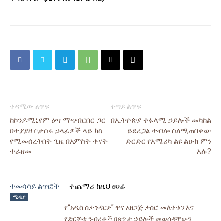
ቀዳሚው ልጥፍ
ቀጣይ ልጥፍ
ከኮንዶሚኒየም ዕጣ ማጭበርበር ጋር
በኢትዮጵያ ተፋላሚ ኃይሎች መካከል
በተያያዘ በታሰሩ ኃላፊዎች ላይ ክስ
ይደረጋል ተብሎ ስለሚጠበቀው
የሚመሰረትበት ጊዜ በአምስት ቀናት
ድርድር የአሜሪካ ልዩ ልዑክ ምን
ተራዘመ
አሉ?
ተመሳሳይ ልጥፎች
ተጨማሪ ከዚህ ፀሀፊ
ሚዲያ
የ“አዲስ ስታንዳርድ” ዋና አዘጋጅ ታስሮ መለቀቁን እና
የድርጅቱ ንብረቶች በጸጥታ ኃይሎች መወሰዳቸውን