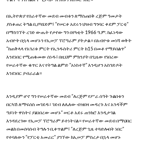
በኢትዮጵያ የሰራተኛው መደብ መብቱን ለማስጠበቅ ረጅም ዓመታት
ያስቆጠረ ትግል ቢያካሄድም፤ “የሠርቶ አደሩን ህዝብ ግንባር ቀደም ፓርቲ”
በማስገኘት ረገድ ውጤት የታየው ግን በየካቲት 1966 ዓ.ም. ከፈነዳው
አብዮት በኋላ መሆኑን የኢሠፓ ፕሮግራም ያትታል። በአብዮቱ መነሻ ወቅት
“ከጠቅላላ የአገሪቱ ምርት የኢንዱስትሪ ምርት ከ15 በመቶ የማይበልጥ”
እንደነበር የሚጠቁመው ሰነዱ፤ በዚህም ምክንያት በጊዜው የነበረው
የሠራተኛው ቁጥር እና የትግል ልምድ “አነስተኛ” እንዲሆን አስገድዶት
እንደነበር ያብራራል።
እንዲያም ሆኖ ግን የሠራተኛው መደብ “ለረጅም የሥራ ሰዓት ጉልበቱን
በርካሽ ለማፍሰስ መገደዱ፣ ገደብ ለሌለው ብዝበዛ መዳረጉ እና አንዳችም
ዓይነት ዋስትና ያልነበረው መሆኑ” ሠርቶ አደሩ ጠንክሮ እንዲታገል
እንዳደረገው የኢሠፓ ፕሮግራም ይተነትናል። የሠራተኛው መደብ በማህበር
መልክ በመሰባሰብ ትግሉን ቢቀጥልም፤ “ለረጅም ጊዜ ተጓድሎበት ነበር”
የተባለውን “የፓርቲ አመራር” ያገኘው ከኢሠፓ ምስረታ በኋላ መሆኑ