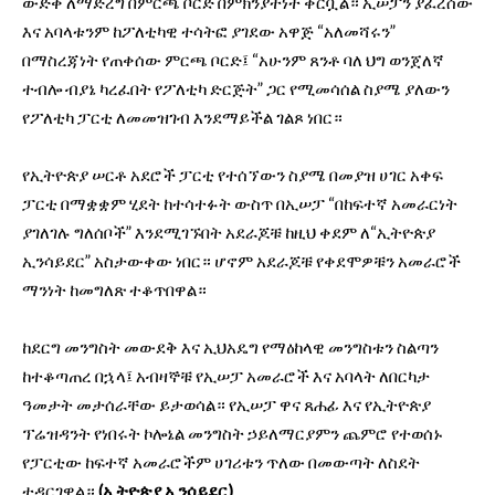
ውድቅ ለማድረግ በምርጫ ቦርድ በምክንያትነት ቀርቧል። ኢሠፓን ያፈረሰው
እና አባላቱንም ከፖለቲካዊ ተሳትፎ ያገደው አዋጅ “አለመሻሩን”
በማስረጃነት የጠቀሰው ምርጫ ቦርድ፤ “አሁንም ጸንቶ ባለ ህግ ወንጀለኛ
ተብሎ ብያኔ ካረፈበት የፖለቲካ ድርጅት” ጋር የሚመሳሰል ስያሜ ያለውን
የፖለቲካ ፓርቲ ለመመዝገብ እንደማይችል ገልጾ ነበር።
የኢትዮጵያ ሠርቶ አደሮች ፓርቲ የተሰኘውን ስያሜ በመያዝ ሀገር አቀፍ
ፓርቲ በማቋቋም ሂደት ከተሳተፉት ውስጥ በኢሠፓ “በከፍተኛ አመራርነት
ያገለገሉ ግለሰቦች” እንደሚገኙበት አደራጆቹ ከዚህ ቀደም ለ“ኢትዮጵያ
ኢንሳይደር” አስታውቀው ነበር። ሆኖም አደራጆቹ የቀደሞዎቹን አመራሮች
ማንነት ከመግለጽ ተቆጥበዋል።
ከደርግ መንግስት መውደቅ እና ኢህአዴግ የማዕከላዊ መንግስቱን ስልጣን
ከተቆጣጠረ በኋላ፤ አብዛኞቹ የኢሠፓ አመራሮች እና አባላት ለበርካታ
ዓመታት መታሰራቸው ይታወሳል። የኢሠፓ ዋና ጸሐፊ እና የኢትዮጵያ
ፕሬዝዳንት የነበሩት ኮሎኔል መንግስት ኃይለማርያምን ጨምሮ የተወሰኑ
የፓርቲው ከፍተኛ አመራሮችም ሀገሪቱን ጥለው በመውጣት ለስደት
ተዳርገዋል።
(ኢትዮጵያ ኢንሳይደር)