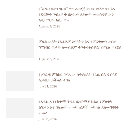
የ“አዲስ ስታንዳርድ” ዋና አዘጋጅ ታስሮ መለቀቁን እና
የድርጅቱ ንብረቶች በጸጥታ ኃይሎች መወሰዳቸውን
አሳታሚው አስታወቀ
August 6, 2026
ፖሊስ ሁለት የኢህአፓ አባላትን እና የፓርቲውን ጠበቃ
“የሽብር ጥቃት ለመፈጸም ተንቀሳቅሰዋል” በሚል ወነጀለ
August 5, 2026
የሀገራዊ ምክክር ጉባኤው ከተያዘለት የጊዜ ሰሌዳ በላይ
ሊወስድ ይችላል ተባለ
July 31, 2026
የአዲስ አበባ ከተማ ጉዳይ በኦሮሚያ ክልል የፖለቲካ
ልሂቃን እና በሌሎች ተመካካሪዎች መካከል አለመግባባት
ፈጠረ
July 30, 2026