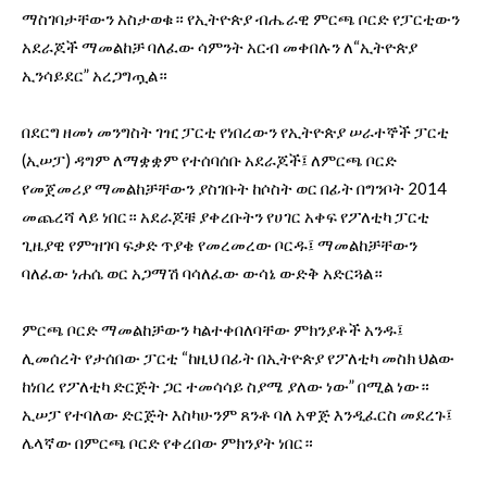
ማስገባታቸውን አስታወቁ። የኢትዮጵያ ብሔራዊ ምርጫ ቦርድ የፓርቲውን
አደራጆች ማመልከቻ ባለፈው ሳምንት አርብ መቀበሉን ለ“ኢትዮጵያ
ኢንሳይደር” አረጋግጧል።
በደርግ ዘመነ መንግስት ገዢ ፓርቲ የነበረውን የኢትዮጵያ ሠራተኞች ፓርቲ
(ኢሠፓ) ዳግም ለማቋቋም የተሰባሰቡ አደራጆች፤ ለምርጫ ቦርድ
የመጀመሪያ ማመልከቻቸውን ያስገቡት ከሶስት ወር በፊት በግንቦት 2014
መጨረሻ ላይ ነበር። አደራጆቹ ያቀረቡትን የሀገር አቀፍ የፖለቲካ ፓርቲ
ጊዜያዊ የምዝገባ ፍቃድ ጥያቄ የመረመረው ቦርዱ፤ ማመልከቻቸውን
ባለፈው ነሐሴ ወር አጋማሽ ባሳለፈው ውሳኔ ውድቅ አድርጓል።
ምርጫ ቦርድ ማመልከቻውን ካልተቀበለባቸው ምክንያቶች አንዱ፤
ሊመሰረት የታሰበው ፓርቲ “ከዚህ በፊት በኢትዮጵያ የፖለቲካ መስክ ህልው
ከነበረ የፖለቲካ ድርጅት ጋር ተመሳሳይ ስያሜ ያለው ነው” በሚል ነው።
ኢሠፓ የተባለው ድርጅት እስካሁንም ጸንቶ ባለ አዋጅ እንዲፈርስ መደረጉ፤
ሌላኛው በምርጫ ቦርድ የቀረበው ምክንያት ነበር።