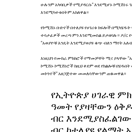
ሁሉንም አካባቢዎች የሚያዳርሱ” እንደሚሆኑ ኮሚሽነሩ ገ
እንደሚካተቱበትም አክለዋል።
የኮሚሽኑ ቡድኖች በተለያዩ የሀገሪቱ ክፍሎች በሚካሄዱት 
ተሳታፊዎች መረጣ ምን እንደሚመስል ይታዘባሉ። ዶ/ር ዮ
“አወያዮቹ እንዴት እንደሚያወያዩ ቁጭ ብለን ማየት አለብ
እነዚህን የሙከራ ምክክሮች የማመቻቸት ሚና ያላቸው “አ
ኮሚሽኑ ኮሚሽነሮች ከዚህ ቀደም ወደ የክልሎቹ በሄዱበት 
መኮንኖች” አዘጋጅተው መመለሳቸውንም ጠቁመዋል።
የኢትዮጵያ ሀገራዊ ምክ
ዓመት የያዛቸውን ዕቅዶ
ብር እንደሚያስፈልገው 
ብር ከተለያዩ የልማት