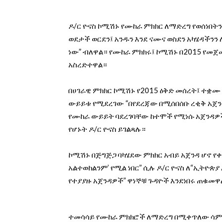
ዶ/ር ዮናስ ኮሚሽኑ የሙከራ ምክክር ለማድረግ የወሰነበት
ወደታች ወርደን፤ አንዱን እንደ ናሙና ወስደን አካሄዳችንን
ነው” ብለዋል። የሙከራ ምክክሩ፤ ኮሚሽኑ በ2015 የ
አስረድተዋል።
በሀገራዊ ምክክር ኮሚሽኑ የ2015 ዕቅድ መሰረት፤ ተቋሙ
ውይይቱ የሚደረገው “በየደረጃው በሚሰበሰቡ ረቂቅ አጀን
የሙከራ ውይይት ባደረገባቸው ከተሞች የሚነሱ አጀንዳዎች 
የሆኑት ዶ/ር ዮናስ ይገልጻሉ።
ኮሚሽኑ በጅግጅጋ ባካሄደው ምክክር አብይ አጀንዳ ሆኖ የቀረ
አልተወከልንም’ የሚል ነበር” ሲሉ ዶ/ር ዮናስ ለ“ኢትዮጵያ
የተያያዙ አጀንዳዎች” ዋነኞቹ ጉዳዮች እንደነበሩ ጠቁመ
ተመሳሳይ የሙከራ ምክክሮች ለማድረግ በሚቀጥለው ሳምን