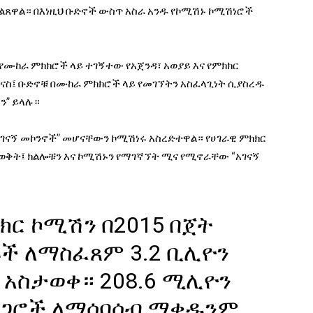
ልጸዋል። በእነዚህ ቡድኖች ውስጥ አስራ አንዱ የኮሚሽኑ ኮሚሽነሮች
የሙከራ ምክክሮች ላይ ተገኝተው የአጀንዳ፣ አወያይ እና የምክክር
ናስ፤ ቡድኖቹ በሙከራ ምክክሮች ላይ የመገኘትን አስፈላጊነት ሲያስረዱ
ን” ይላሉ።
ገናኝ መኮንኖች” መሆናቸውን ኮሚሽነሩ አስረድተዋል። የሀገራዊ ምክክር
ወቅት፤ ክልሎቹን እና ኮሚሽኑን የማገኛኘት ሚና የሚኖራቸው “አገናኝ
ክር ኮሚሽን በ2015 በጀት
ች ለማስፈጸም 3.2 ቢሊዮን
አስታወቀ። 208.6 ሚሊዮን
 አጋሮች ለማሰባሰብ ማቀዱንም