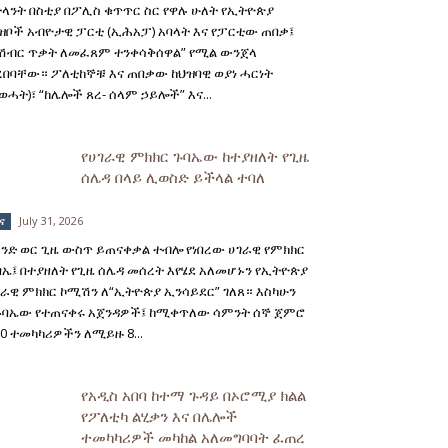
ትላንት በስቲያ በፖሊስ ቁጥጥር ስር የዋሉ ሁለት የኢትዮጵያ
ዝቦች አብዮታዊ ፓርቲ (ኢሕአፓ) አባላት እና የፓርቲው ጠበቃ፤
የሽብር ጥቃት ለመፈጸም ተንቀሳቅሰዋል” የሚል ውንጀላ
ረበባቸው። ፖለቲከኞቹ እና ጠበቃው ከህዝባዊ ወያነ ሓርነት
ወሓት)፣ “ከሌሎች ጸረ- ሰላም ኃይሎች” እና...
የሀገራዊ ምክክር ጉባኤው ከተያዘለት የጊዜ
ሰሌዳ በላይ ሊወስድ ይችላል ተባለ
July 31, 2026
ና
አንድ ወር ጊዜ ውስጥ ይጠናቀቃል ተብሎ የነበረው ሀገራዊ የምክክር
ባኤ፤ በተያዘለት የጊዜ ሰሌዳ መሰረት እየሄደ አለመሆኑን የኢትዮጵያ
ገራዊ ምክክር ኮሚሽን ለ“ኢትዮጵያ ኢንሳይደር” ገለጸ። እስካሁን
ጉባኤው የተጠናቀሩ አጀንዳዎች፤ ከሚቀጥለው ሳምንት ሰኞ ጀምሮ
00 ተመካካሪዎችን ለሚይዙ 8...
የአዲስ አበባ ከተማ ጉዳይ በኦሮሚያ ክልል
የፖለቲካ ልሂቃን እና በሌሎች
ተመካካሪዎች መካከል አለመግባባት ፈጠረ