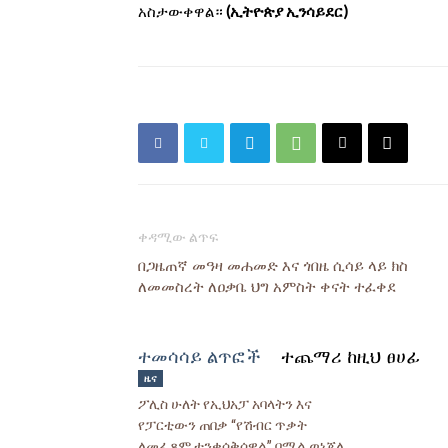
አስታውቀዋል።
(ኢትዮጵያ ኢንሳይደር)
ቀዳሚው ልጥፍ
በጋዜጠኛ መዓዛ መሐመድ እና ጎበዜ ሲሳይ ላይ ክስ
ለመመስረት ለዐቃቤ ህግ አምስት ቀናት ተፈቀደ
ተመሳሳይ ልጥፎች
ተጨማሪ ከዚህ ፀሀፊ
ዜና
ፖሊስ ሁለት የኢህአፓ አባላትን እና
የፓርቲውን ጠበቃ “የሽብር ጥቃት
ለመፈጸም ተንቀሳቅሰዋል” በሚል ወነጀለ