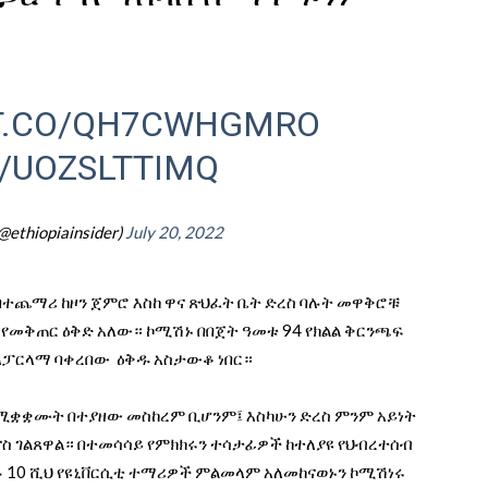
/T.CO/QH7CWHGMRO
/UOZSLTTIMQ
(@ethiopiainsider)
July 20, 2022
 በተጨማሪ ከዞን ጀምሮ እስከ ዋና ጽህፈት ቤት ድረስ ባሉት መዋቅሮቹ
 የመቅጠር ዕቅድ አለው። ኮሚሽኑ በበጀት ዓመቱ 94 የክልል ቅርንጫፍ
ፓርላማ ባቀረበው ዕቅዱ አስታውቆ ነበር።
ሚቋቋሙት በተያዘው መስከረም ቢሆንም፤ እስካሁን ድረስ ምንም አይነት
ስ ገልጸዋል። በተመሳሳይ የምክክሩን ተሳታፊዎች ከተለያዩ የህብረተሰብ
ሉ 10 ሺህ የዩኒቨርሲቲ ተማሪዎች ምልመላም አለመከናወኑን ኮሚሽነሩ