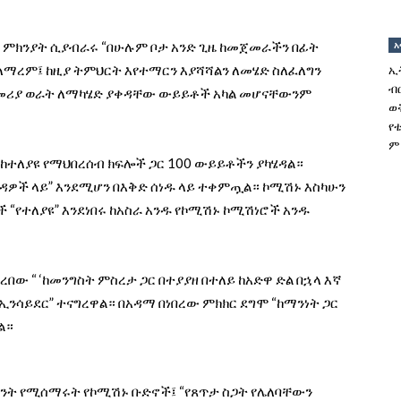
ን ምክንያት ሲያብራሩ “በሁሉም ቦታ አንድ ጊዜ ከመጀመራችን በፊት
አ
 ለማረም፤ ከዚያ ትምህርት እየተማርን እያሻሻልን ለመሄድ ስለፈለግን
ኢ
ብ
መጀመሪያ ወራት ለማካሄድ ያቀዳቸው ውይይቶች አካል መሆናቸውንም
ወ
የ
ም
 ከተለያዩ የማህበረሰብ ክፍሎች ጋር 100 ውይይቶችን ያካሄዳል።
ዳዎች ላይ” እንደሚሆን በእቅድ ሰነዱ ላይ ተቀምጧል። ኮሚሽኑ እስካሁን
“የተለያዩ” እንደነበሩ ከአስራ አንዱ የኮሚሽኑ ኮሚሽነሮች አንዱ
በው “ ‘ከመንግስት ምስረታ ጋር በተያያዘ በተለይ ከአድዋ ድል በኋላ እኛ
 ኢንሳይደር” ተናግረዋል። በአዳማ በነበረው ምክክር ደግሞ “ከማንነት ጋር
ዋል።
ት የሚሰማሩት የኮሚሽኑ ቡድኖች፤ “የጸጥታ ስጋት የሌለባቸውን