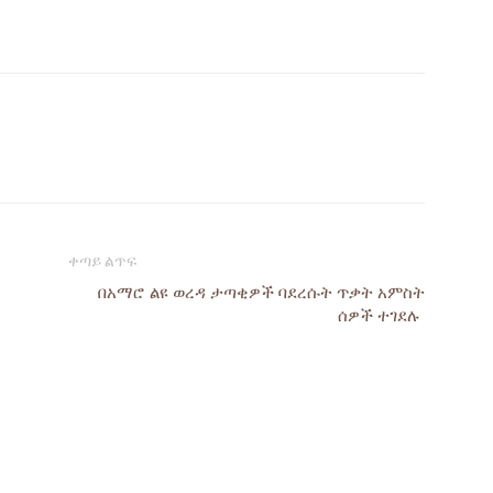
ቀጣይ ልጥፍ
በአማሮ ልዩ ወረዳ ታጣቂዎች ባደረሱት ጥቃት አምስት
ሰዎች ተገደሉ