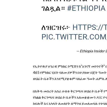
ገልጿል።
#ETHIOPIA
ለዝርዝሩ፦
HTTPS:/
PIC.TWITTER.COM
— Ethiopia Insider 
የኢትዮጵያ ሀገራዊ ምክክር ኮሚሽን ከ“አገናኝ መኮንኖች”
465 የምክክር ሂደት ባለሙያዎችን በተያዘው በጀት ዓመት
ጽህፈት ቤቶችን እንደሚያቋቁም ባለፈው ዓመት ሐምሌ ለ
በእቅዱ መሰረት አስራ ሁለቱ ቅርንጫፍ ጽህፈት ቤቶች የ
የክልል ቅርንጫፍ ጽህፈት ቤቶችን አለመቋቋሙን ዶ/ር ዮና
ክፍሎች እና አካላት ለመለየት ለማገዝ ይመለመላሉ የተባ