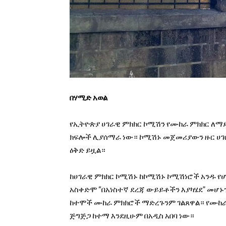
በሃሚድ አወል
የኢትዮጵያ ሀገራዊ ምክክር ኮሚሽን የሙከራ ምክክር ለማ
ክፍሎች ሊያሰማራ ነው። ኮሚሽኑ መጀመሪያውን ዙር ሀገር
ዕቅድ ይዟል።
ከሀገራዊ ምክክር ኮሚሽኑ ከኮሚሽኑ ኮሚሽነሮች አንዱ የሆ
አስቀድሞ “በአነስተኛ ደረጃ ውይይቶችን እያካሄደ” መሆኑ
ከተሞች ሙከራ ምክክሮች ማድረጉንም ገልጸዋል። የሙከራ 
ጅግጅጋ ከተማ እንደዚሁም በአዲስ አበባ ነው።