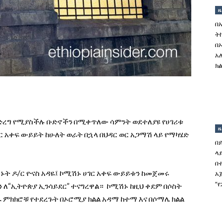
ዜ
በ
ት
በ
አ
ክል
ድረግ የሚያስችሉ ቡድኖችን በሚቀጥለው ሳምንት ወደተለያዩ የሀገሪቱ
ዜ
 አቀፍ ውይይት ከሁለት ወራት በኋላ በህዳር ወር አጋማሽ ላይ የማካሄድ
በ
ላ
በ
ኑት ዶ/ር ዮናስ አዳዬ፤ ኮሚሽኑ ሀገር አቀፍ ውይይቱን ከመጀመሩ
አ
“
ን ለ“ኢትዮጵያ ኢንሳይደር” ተናግረዋል። ኮሚሽኑ ከዚህ ቀደም በሶስት
ምክክሮቹ የተደረጉት በኦሮሚያ ክልል አዳማ ከተማ እና በሶማሌ ክልል