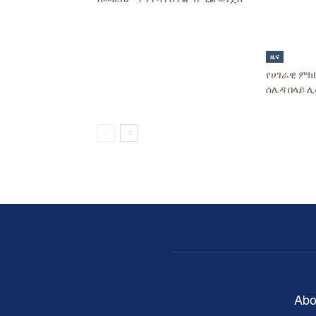
ዜና
የሀገራዊ ምክ
ሰሌዳ በላይ 
Abo