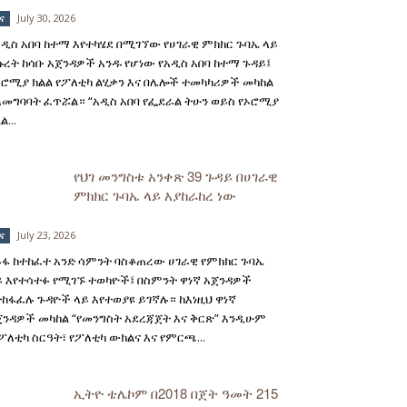
July 30, 2026
ና
አዲስ አበባ ከተማ እየተካሄደ በሚገኘው የሀገራዊ ምክክር ጉባኤ ላይ
ኩረት ከሳቡ አጀንዳዎች አንዱ የሆነው የአዲስ አበባ ከተማ ጉዳይ፤
ኦሮሚያ ክልል የፖለቲካ ልሂቃን እና በሌሎች ተመካካሪዎች መካከል
ለመግባባት ፈጥሯል። “አዲስ አበባ የፌደራል ትሁን ወይስ የኦሮሚያ
ል...
የህገ መንግስቱ አንቀጽ 39 ጉዳይ በሀገራዊ
ምክክር ጉባኤ ላይ እያከራከረ ነው
July 23, 2026
ና
ይፋ ከተከፈተ አንድ ሳምንት ባስቆጠረው ሀገራዊ የምክክር ጉባኤ
ይ እየተሳተፉ የሚገኙ ተወካዮች፤ በስምንት ዋነኛ አጀንዳዎች
ተከፋፈሉ ጉዳዮች ላይ እየተወያዩ ይገኛሉ። ከእነዚህ ዋነኛ
ጀንዳዎች መካከል “የመንግስት አደረጃጀት እና ቅርጽ” እንዲሁም
የፖለቲካ ስርዓት፣ የፖለቲካ ውክልና እና የምርጫ...
ኢትዮ ቴሌኮም በ2018 በጀት ዓመት 215