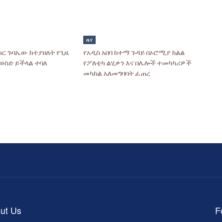
ዜና
ክር ጉባኤው ከተያዘለት የጊዜ
የአዲስ አበባ ከተማ ጉዳይ በኦሮሚያ ክልል
ሊወስድ ይችላል ተባለ
የፖለቲካ ልሂቃን እና በሌሎች ተመካካሪዎች
መካከል አለመግባባት ፈጠረ
ut Us
F