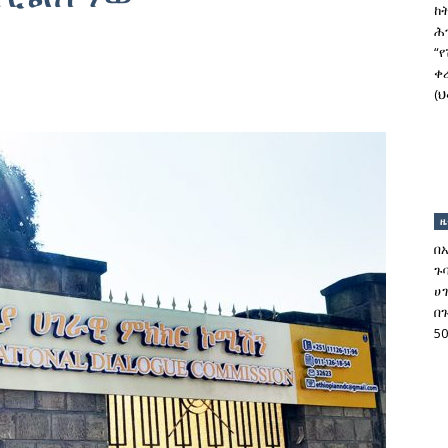
ከ
ሕ
“
ቀ
(ህ
ዜ
በ
ጉ
ሀ
በ
5