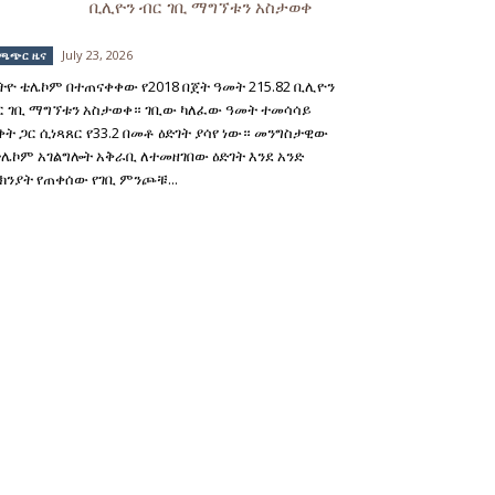
ቢሊዮን ብር ገቢ ማግኘቱን አስታወቀ
July 23, 2026
ጫጭር ዜና
ትዮ ቴሌኮም በተጠናቀቀው የ2018 በጀት ዓመት 215.82 ቢሊዮን
ር ገቢ ማግኘቱን አስታወቀ። ገቢው ካለፈው ዓመት ተመሳሳይ
ቅት ጋር ሲነጻጸር የ33.2 በመቶ ዕድገት ያሳየ ነው። መንግስታዊው
ቴሌኮም አገልግሎት አቅራቢ ለተመዘገበው ዕድገት እንደ አንድ
ክንያት የጠቀሰው የገቢ ምንጮቹ...