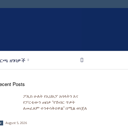
ርጫ ዘገባዎች
ecent Posts
ፖሊስ ሁለት የኢህአፓ አባላትን እና
የፓርቲውን ጠበቃ “የሽብር ጥቃት
ለመፈጸም ተንቀሳቅሰዋል” በሚል ወነጀለ
August 5, 2026
ና