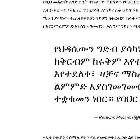
ከዚህ መልዕክት አንድ ሰዓት ተኩል ገደማ ዘግይቶ የባህር 
አብይ አህመድ የብሔራዊ ደህንነት አማካሪ አቶ ሬድዋን ሁ
ግድብ ያሳካነው ተጨብጭቦልን ሳይሆን ከቅርብም ከሩቅም እ
በአየርም ልምምድ እያስገመገመብን፣ ሁሉንም ዓይነት ጫና 
የህዳሴውን ግድብ ያሳ
ከቅርብም ከሩቅም እየተ
እየተደለቀ፣ ዛቻና ማ
ልምምድ እያስገመገመብ
ተቋቁመን ነበር። የባህ
— Redwan Hussien (@
የኢትዮጵያ እና ሶማሊያን ጉዳይ ለመፍታት፤ ኢጋድ ልዩ