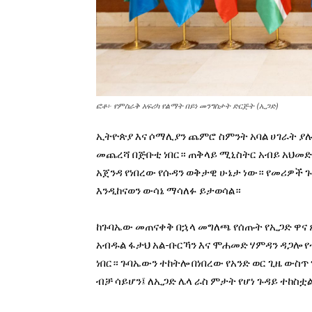
ፎቶ፦ የምስራቅ አፍሪካ የልማት በይነ መንግስታት ድርጅት (ኢጋድ)
ኢትዮጵያ እና ሶማሊያን ጨምሮ ስምንት አባል ሀገራት ያሉ
መጨረሻ በጅቡቲ ነበር። ጠቅላይ ሚኒስትር አብይ አህመድ
አጀንዳ የነበረው የሱዳን ወቅታዊ ሁኔታ ነው። የመሪዎች 
እንዲከናወን ውሳኔ ማሳለፉ ይታወሳል።
ከጉባኤው መጠናቀቅ በኋላ መግለጫ የሰጡት የኢጋድ ዋና ጸ
አብዱል ፋታህ አል-ቡርኻን እና ሞሐመድ ሃምዳን ዳጋ
ነበር። ጉባኤውን ተከትሎ በነበረው የአንድ ወር ጊዜ ውስ
ብቻ ሳይሆን፤ ለኢጋድ ሌላ ራስ ምታት የሆነ ጉዳይ ተከስቷ