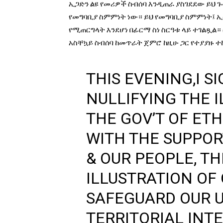
ኢጋድን ልዩ የመሪዎች ስብሰባ እንዲጠራ ያስገደደው ይህ 
የመግባቢያ ስምምነት ነው። ይህ የመግባቢያ ስምምነት፤ ኢት
የሚጠርግላት እንደሆነ በፊርማ ስነ ስርዓቱ ላይ ተገልጿል
አስቸኳይ ስብሰባ ከመጥራት ጀምሮ ከዚሁ ጋር የተያያዙ 
THIS EVENING,I S
NULLIFYING THE 
THE GOV’T OF ETH
WITH THE SUPPO
& OUR PEOPLE, TH
ILLUSTRATION O
SAFEGUARD OUR U
TERRITORIAL INTE