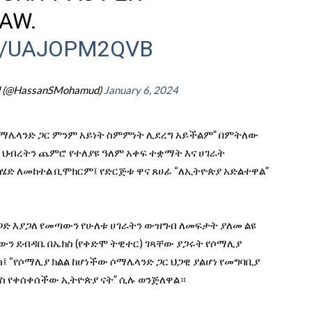
AW.
M/UAJOPM2QVB
d (@HassanSMohamud)
January 6, 2024
ው ሶማሌላንድ ጋር ምንም አይነት ስምምነት ሊደረግ አይችልም” በምትለው
 ህብረትን ጨምሮ የተለያዩ ዓለም አቀፍ ተቋማት እና ሀገራት
ድ ለመከተል ቢሞክርም፤ የድርጅቱ ዋና ጸሀፊ “ለኢትዮጵያ አድልተዋል”
ጋድ እያጋለ የመጣውን የሁለቱ ሀገራትን ውዝግብ ለመፍታት ያለመ ልዩ
ውን ደብዳቤ በኤክስ (የቀድሞ ትዊተር) ገጻቸው ያጋሩት የሶማሊያ
፤ “የሶማሊያ ክልል ከሆነችው ሶማሌላንድ ጋር ህጋዊ ያልሆነ የመግባቢያ
ስ የቀሰቀሰችው ኢትዮጵያ ናት” ሲሉ ወንጅለዋል።