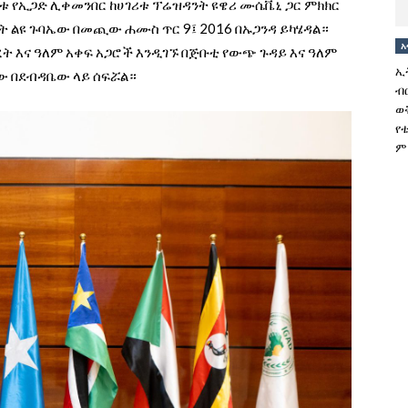
ቱ የኢጋድ ሊቀመንበር ከሀገሪቱ ፕሬዝዳንት ዩዌሪ ሙሴቬኒ ጋር ምክክር
 ልዩ ጉባኤው በመጪው ሐሙስ ጥር 9፤ 2016 በኡጋንዳ ይካሄዳል።
አ
ረት እና ዓለም አቀፍ አጋሮች እንዲገኙ በጅቡቲ የውጭ ጉዳይ እና ዓለም
ኢ
ው በደብዳቤው ላይ ሰፍሯል።
ብ
ወ
የ
ም