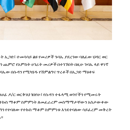
ት ኢጋድ፤ ተመሳሳይ ልዩ የመሪዎች ጉባኤ ያደረገው ባለፈው ህዳር ወር
ን ጨምሮ የአምስት ሀገራት መሪዎች በተገኙበት በዚሁ ጉባኤ ላይ ዋነኛ
ጉባኤው በሱዳን የሚካሄዱ የሽምልግና ጥረቶች በኢጋድ ማዕቀፍ
ሀፊ ዶ/ር ወርቅነህ ገበየሁ፤ የሱዳን ተፋላሚ ወገኖችን የሚመሩት
ሎ የተኩስ ማቆም ስምምነት ለመፈራረም መስማማታቸውን አስታውቀው
ጥ ግን የተባለው የተኩስ ማቆም ስምምነቱ እንደተባለው ሳይፈረም መቅረት
ል።