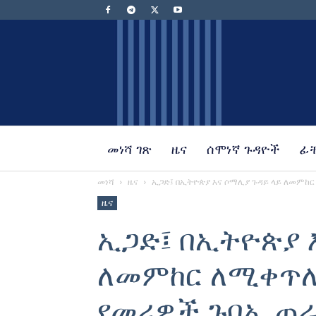
መነሻ ገጽ
ዜና
ሰሞነኛ ጉዳዮች
ፊ
መነሻ
ዜና
ኢጋድ፤ በኢትዮጵያ እና ሶማሊያ ጉዳይ ላይ ለመምከር
ዜና
ኢጋድ፤ በኢትዮጵያ 
ለመምከር ለሚቀጥለ
የመሪዎች ጉባኤ 