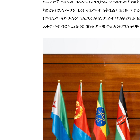
የመሪዎች ጉባኤው በኡጋንዳ እንዲካሄድ የተወሰነው፤ የወቅ
ካደረጉ በኋላ መሆኑ በደብዳቤው ተጠቅሷል። በዚሁ መሰረት
በጉባኤው ላይ ሁሉም የኢጋድ አባል ሀገራት፣ የአፍሪካ ህብ
አቀፍ ትብብር ሚኒስቴር በኩል ይፋዊ ጥሪ እንደሚላክላቸ