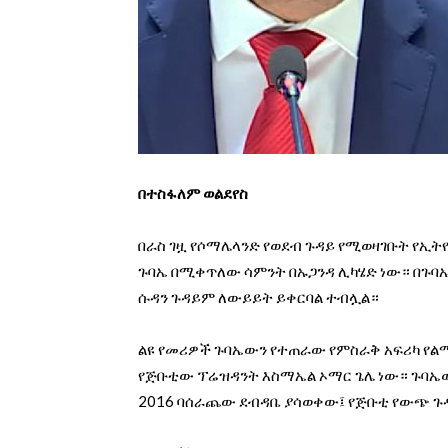
በተስፋለም ወልደየስ
በራስ ገዟ የሶማሌላንድ የወደብ ጉዳይ የሚወዛገቡት የኢ
ጉባኤ በሚቀጥለው ሳምንት በኡጋንዳ ሊካሄድ ነው። በጉባኤ
ሱዳን ጉዳይም ለውይይት ይቀርባል ተብሏል።
ልዩ የመሪዎች ጉባኤውን የተጠራው የምስራቅ አፍሪካ የልማ
የጅቡቲው ፕሬዝዳንት እስማኤል ኦማር ጌሌ ነው። ጉባኤው
2016 ባሰራጨው ደብዳቤ ያሳወቀው፤ የጅቡቲ የውጭ ጉዳ