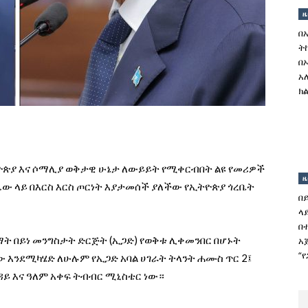
ዜ
በ
ት
በ
አ
ክል
ትዮጵያ እና ሶማሊያ ወቅታዊ ሁኔታ ለውይይት የሚቀርብበት ልዩ የመሪዎች
ዜ
ው ላይ በእርስ እርስ ጦርነት እያታመሰች ያለችው የኢትዮጵያ ጎረቤት
በ
ላ
በ
ት በይነ መንግስታት ድርጅት (ኢጋድ) የወቅቱ ሊቀመንበር በሆኑት
አ
“
 እንደሚካሄድ ለሁሉም የኢጋድ አባል ሀገራት ትላንት ሐሙስ ጥር 2፤
ይ እና ዓለም አቀፍ ትብብር ሚኒስቴር ነው።