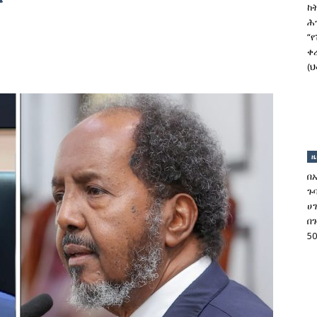
ከ
ሕ
“
ቀ
(ህ
ዜ
በ
ጉ
ሀ
በ
5