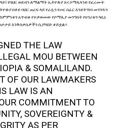
ጉዳይ፤ የባህር ወደብን ለማልማት ኢትዮጵያ እና ሶማሌላንድ የፈረሙት
ዮጵያ በቀይ ባህር ጠረፍ ላይ የራሷን የጦር ሰፈር እንድትገነባ መንገዱን
። ስምምነቱን አጥብቆ የተቃወመው የሶማሊያ መንግስት የሀገሪቱን ካቢኔ
ተከታታይ እንቅስቃሴዎችን ሲያካሄድ ቆይቷል።
IGNED THE LAW
ILLEGAL MOU BETWEEN
IOPIA & SOMALILAND.
RT OF OUR LAWMAKERS
IS LAW IS AN
F OUR COMMITMENT TO
NITY, SOVEREIGNTY &
GRITY AS PER