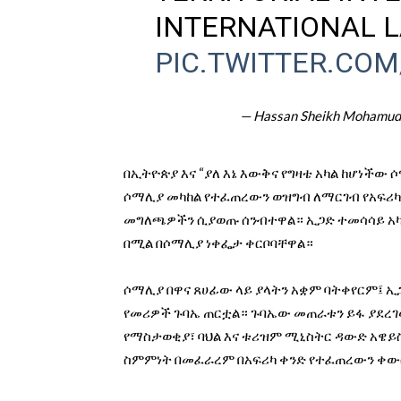
INTERNATIONAL L
PIC.TWITTER.CO
— Hassan Sheikh Mohamu
በኢትዮጵያ እና “ያለ እኔ እውቅና የግዛቴ አካል ከሆነች
ሶማሊያ መካከል የተፈጠረውን ወዝግብ ለማርገብ የአፍሪካ
መግለጫዎችን ሲያወጡ ሰንብተዋል። ኢጋድ ተመሳሳይ አካሄ
በሚል በሶማሊያ ነቀፌታ ቀርቦባቸዋል።
ሶማሊያ በዋና ጸሀፊው ላይ ያላትን አቋም ባትቀየርም፤ ኢ
የመሪዎች ጉባኤ ጠርቷል። ጉባኤው መጠራቱን ይፋ ያደረገ
የማስታወቂያ፣ ባህል እና ቱሪዝም ሚኒስትር ዳውድ አዌይስ
ስምምነት በመፈራረም በአፍሪካ ቀንድ የተፈጠረውን ቀው