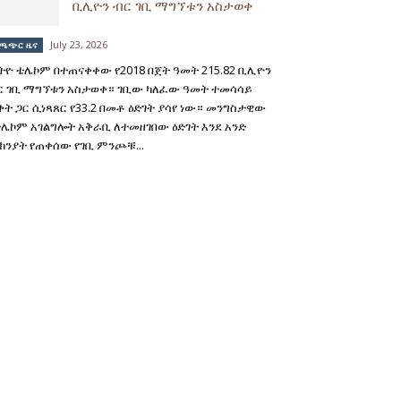
ቢሊዮን ብር ገቢ ማግኘቱን አስታወቀ
July 23, 2026
ጫጭር ዜና
ትዮ ቴሌኮም በተጠናቀቀው የ2018 በጀት ዓመት 215.82 ቢሊዮን
ር ገቢ ማግኘቱን አስታወቀ። ገቢው ካለፈው ዓመት ተመሳሳይ
ቅት ጋር ሲነጻጸር የ33.2 በመቶ ዕድገት ያሳየ ነው። መንግስታዊው
ቴሌኮም አገልግሎት አቅራቢ ለተመዘገበው ዕድገት እንደ አንድ
ክንያት የጠቀሰው የገቢ ምንጮቹ...