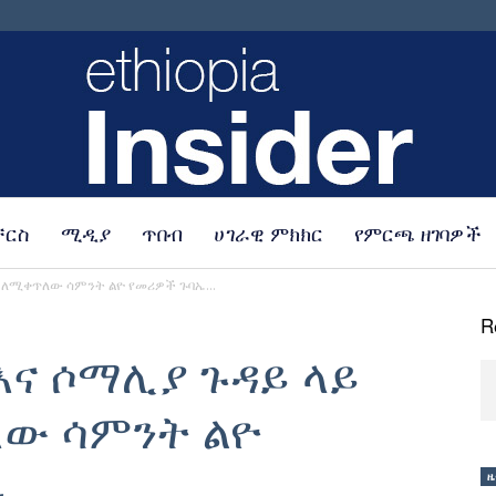
ቸርስ
ሚዲያ
ጥበብ
ሀገራዊ ምክክር
የምርጫ ዘገባዎች
Ethiopia
 ለሚቀጥለው ሳምንት ልዮ የመሪዎች ጉባኤ...
R
እና ሶማሊያ ጉዳይ ላይ
ው ሳምንት ልዮ
Insider
ጠራ
ዜ