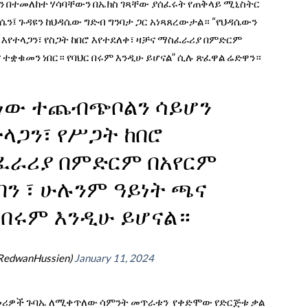
በርን በተመለከተ ሃሳባቸውን በኤክስ ገጻቸው ያሰፈሩት የጠቅላይ ሚኒስትር
ሴን፤ ጉዳዩን ከህዳሴው ግድብ ግንባታ ጋር አነጻጸረውታል። “የህዳሴውን
የተላጋን፣ የስጋት ከበሮ እየተደለቀ፣ ዛቻና ማስፈራሪያ በምድርም
ተቋቁመን ነበር። የባህር በሩም እንዲሁ ይሆናል” ሲሉ ጽፈዋል ሬድዋን።
ካነው ተጨብጭቦልን ሳይሆን
ላጋን፣ የሥጋት ከበሮ
ስፈራሪያ በምድርም በአየርም
ን ፣ ሁሉንም ዓይነት ጫና
ር በሩም እንዲሁ ይሆናል።
RedwanHussien)
January 11, 2024
 የመሪዎች ጉባኤ ለሚቀጥለው ሳምንት መጥራቱን የቀድሞው የድርጅቱ ቃል