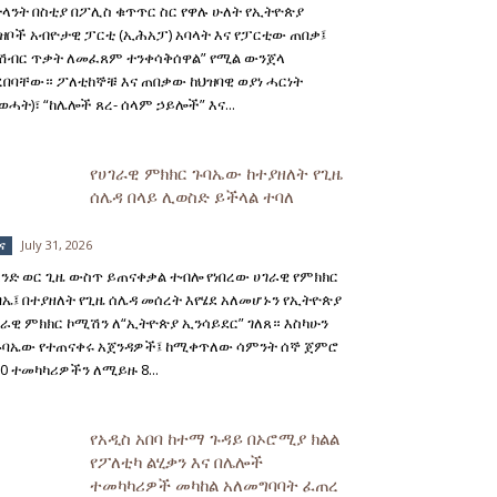
ትላንት በስቲያ በፖሊስ ቁጥጥር ስር የዋሉ ሁለት የኢትዮጵያ
ዝቦች አብዮታዊ ፓርቲ (ኢሕአፓ) አባላት እና የፓርቲው ጠበቃ፤
የሽብር ጥቃት ለመፈጸም ተንቀሳቅሰዋል” የሚል ውንጀላ
ረበባቸው። ፖለቲከኞቹ እና ጠበቃው ከህዝባዊ ወያነ ሓርነት
ወሓት)፣ “ከሌሎች ጸረ- ሰላም ኃይሎች” እና...
የሀገራዊ ምክክር ጉባኤው ከተያዘለት የጊዜ
ሰሌዳ በላይ ሊወስድ ይችላል ተባለ
July 31, 2026
ና
አንድ ወር ጊዜ ውስጥ ይጠናቀቃል ተብሎ የነበረው ሀገራዊ የምክክር
ባኤ፤ በተያዘለት የጊዜ ሰሌዳ መሰረት እየሄደ አለመሆኑን የኢትዮጵያ
ገራዊ ምክክር ኮሚሽን ለ“ኢትዮጵያ ኢንሳይደር” ገለጸ። እስካሁን
ጉባኤው የተጠናቀሩ አጀንዳዎች፤ ከሚቀጥለው ሳምንት ሰኞ ጀምሮ
00 ተመካካሪዎችን ለሚይዙ 8...
የአዲስ አበባ ከተማ ጉዳይ በኦሮሚያ ክልል
የፖለቲካ ልሂቃን እና በሌሎች
ተመካካሪዎች መካከል አለመግባባት ፈጠረ