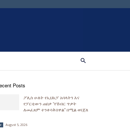
ecent Posts
ፖሊስ ሁለት የኢህአፓ አባላትን እና
የፓርቲውን ጠበቃ “የሽብር ጥቃት
ለመፈጸም ተንቀሳቅሰዋል” በሚል ወነጀለ
August 5, 2026
ና