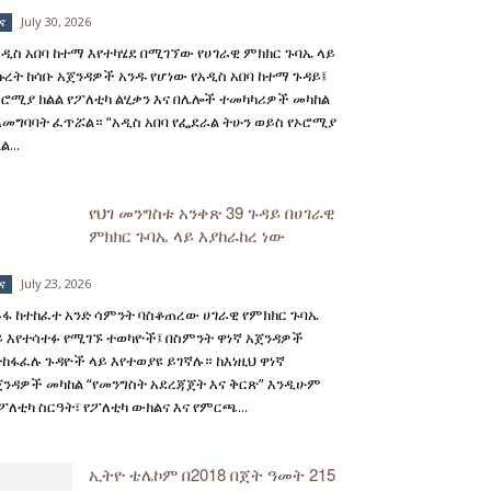
July 30, 2026
ና
አዲስ አበባ ከተማ እየተካሄደ በሚገኘው የሀገራዊ ምክክር ጉባኤ ላይ
ኩረት ከሳቡ አጀንዳዎች አንዱ የሆነው የአዲስ አበባ ከተማ ጉዳይ፤
ኦሮሚያ ክልል የፖለቲካ ልሂቃን እና በሌሎች ተመካካሪዎች መካከል
ለመግባባት ፈጥሯል። “አዲስ አበባ የፌደራል ትሁን ወይስ የኦሮሚያ
ል...
የህገ መንግስቱ አንቀጽ 39 ጉዳይ በሀገራዊ
ምክክር ጉባኤ ላይ እያከራከረ ነው
July 23, 2026
ና
ይፋ ከተከፈተ አንድ ሳምንት ባስቆጠረው ሀገራዊ የምክክር ጉባኤ
ይ እየተሳተፉ የሚገኙ ተወካዮች፤ በስምንት ዋነኛ አጀንዳዎች
ተከፋፈሉ ጉዳዮች ላይ እየተወያዩ ይገኛሉ። ከእነዚህ ዋነኛ
ጀንዳዎች መካከል “የመንግስት አደረጃጀት እና ቅርጽ” እንዲሁም
የፖለቲካ ስርዓት፣ የፖለቲካ ውክልና እና የምርጫ...
ኢትዮ ቴሌኮም በ2018 በጀት ዓመት 215