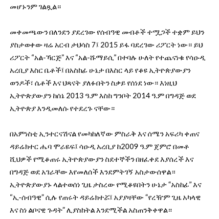
መሆኑንም ገልጿል።
መቀመጫውን በለንደን ያደረገው የሰብዓዊ መብቶች ተሟጋች ተቋም ይህን
ያስታወቀው ዛሬ አርብ ታህሳስ 7፤ 2015 ይፋ ባደረገው ሪፖርት ነው። ይህ
ሪፖርት “አል-ኻርጅ” እና “አል-ሹማይሲ” በተባሉ ሁለት የተጨናነቁ የሳዑዲ
አረቢያ እስር ቤቶች፤ በአስከፊ ሁኔታ በእስር ላይ የቆዩ ኢትዮጵያውያን
ወንዶች፣ ሴቶች እና ህጻናት ያለፉበትን ስቃይ የሰነደ ነው። እነዚህ
ኢትዮጵያውያን ከሰኔ 2013 ዓ.ም እስከ ግንቦት 2014 ዓ.ም በግዳጅ ወደ
ኢትዮጵያ እንዲመለሱ የተደረጉ ናቸው።
በአምነስቲ ኢንተርናሽናል የመካከለኛው ምስራቅ እና ሰሜን አፍሪካ ቀጠና
ዳይሬክተር ሔባ ሞራዬፍ፤ ሳዑዲ አረቢያ ከ2009 ዓ.ም ጀምሮ በመቶ
ሺህዎች የሚቆጠሩ ኢትዮጵያውያን ስደተኞችን በዘፈቀደ እያሰረች እና
በግዳጅ ወደ አገራቸው እየመለሰች እንደምትገኝ አስታውሰዋል።
ኢትዮጵያውያኑ ላልተወሰነ ጊዜ ታስረው የሚቆዩበትን ሁኔታ “አስከፊ” እና
“ኢ-ሰብዓዊ” ሲሉ የጠሩት ዳይሬክተሯ፤ አያያዛቸው “የረዥም ጊዜ አካላዊ
እና ስነ ልቦናዊ ጉዳት” ሊያስከትል እንደሚችል አስጠንቅቀዋል።