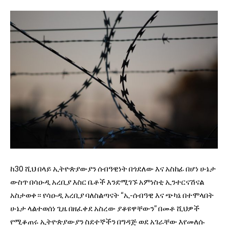
ከ30 ሺህ በላይ ኢትዮጵያውያን ሰብዓዊነት በጎደለው እና አስከፊ በሆነ ሁኔታ
ውስጥ በሳዑዲ አረቢያ እስር ቤቶች እንደሚገኙ አምነስቲ ኢንተርናሽናል
አስታወቀ። የሳዑዲ አረቢያ ባለስልጣናት “ኢ-ሰብዓዊ እና ጭካኔ በተሞላበት
ሁኔታ ላልተወሰነ ጊዜ በዘፈቀደ አስረው ያቆዩዋቸውን” በመቶ ሺህዎች
የሚቆጠሩ ኢትዮጵያውያን ስደተኞችን በግዳጅ ወደ አገራቸው እየመለሱ