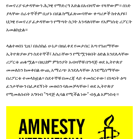
የመኖሪያ ፍቃዳቸውን ሕጋዊ የማድረግ እድል በአብዛኛው የላቸውም። ሰነድ
ያላቸው ሰራተኞችም ቢሆኑ በደል ከሚፈጽሙባቸው ቀጣሪዎች ከተለያዩ፤
ህጋዊ የመኖሪያ ፈቃዳቸውን የማጣት ስጋት እንዳለባቸው የአምነስቲ ሪፖርት
አመልክቷል።
ላልተወሰነ ጊዜ፣ በአስከፊ ሁኔታ በዘፈቀደ የመታሰር እጣ የገጠማቸው
ኢትዮጵያውያን ስደተኞች፤ እስራቸውን የሚሟገቱበት ዕድል እንደሌላቸው
ሪፖርቱ ጠቁሟል። በዚህም ምክንያት አብዛኞቹ በግዳጅ ወደ ኢትዮጵያ
መመለስን ከመቀበል ውጪ አማራጭ እንደሌላቸው እንደሚሰማቸው
በሪፖርቱ ተመላክቷል። ስደተኞቹ በመረጃ ላይ ተመስርተው፣ በነጻነት ዕጣ
ፈንታቸውን በፈቃደኝነት መወሰን ባለመቻላቸው፤ ወደ ኢትዮጵያ
የሚመለሱበት አግባብ “ግዳጅ ሊባል የሚችል ነው” ብሏል አምነስቲ።