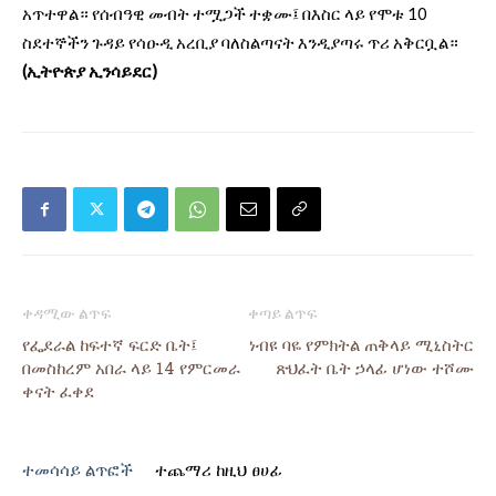
አጥተዋል። የሰብዓዊ መብት ተሟጋች ተቋሙ፤ በእስር ላይ የሞቱ 10
ስደተኞችን ጉዳይ የሳዑዲ አረቢያ ባለስልጣናት እንዲያጣሩ ጥሪ አቅርቧል።
(ኢትዮጵያ ኢንሳይደር)
ቀዳሚው ልጥፍ
ቀጣይ ልጥፍ
የፌደራል ከፍተኛ ፍርድ ቤት፤
ነብዩ ባዬ የምክትል ጠቅላይ ሚኒስትር
በመስከረም አበራ ላይ 14 የምርመራ
ጽህፈት ቤት ኃላፊ ሆነው ተሾሙ
ቀናት ፈቀደ
ተመሳሳይ ልጥፎች
ተጨማሪ ከዚህ ፀሀፊ