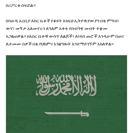
በሪፖርቱ ሰፍሯል።
በሳዑዲ አረቢያ እስር ቤቶች የቆዩት እነዚህ ኢትዮጵያውያን በቂ ምግብ፣
ውሃ፣ መኝታ አለመኖሩን ለዓለም አቀፉ የሰብዓዊ መብት ተቋሙ
አጋልጠዋል። በእስር ቤቶቹ ውስጥ ለልጆች፣ ለነፍሰ ጡሮች እንዲሁም በጠና
ለታመሙ ሰዎች በቂ የህክምና አገልግሎት እንደማይገኝም አክለዋል።