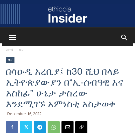
Ethiopia
መነሻ
ዜና
ዜና
Insider
በሳዑዲ አረቢያ፤ ከ30 ሺህ በላይ
ኢትዮጵያውያን በ“ኢ-ሰብዓዊ እና
አስከፊ” ሁኔታ ታስረው
እንደሚገኙ አምነስቲ አስታወቀ
December 16, 2022