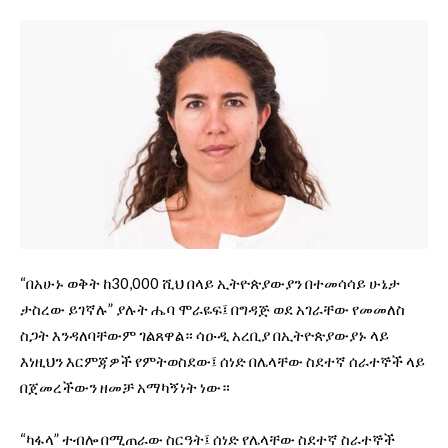
“በአሁኑ ወቅት ከ30,000 ሺህ በላይ ኢትዮጵያውያን በተመሳሳይ ሁኔታ
ታስረው ይገኛሉ” ያሉት ሔባ ሞራዬፍ፤ በግዳጅ ወደ አገራቸው የመመለስ
ስጋት እንዳለባቸውም ገልጸዋል። ሳዑዲ አረቢያ በኢትዮጵያውያኑ ላይ
እነዚህን እርምጃዎች የምትወስደው፤ ሰነድ በሌላቸው ስደተኛ ሰራተኞች ላይ
በጀመረችውን ዘመቻ አማካኝነት ነው።
“ካፋላ” ተብሎ በሚጠራው ስርዓት፤ ሰነድ የሌላቸው ስደተኛ ስራተኞች