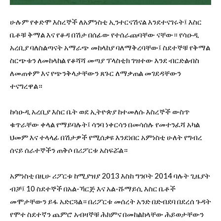
ሁሉም የቀድሞ እስረኞች ለአምነስቲ ኢንተርናሽናል እንደተናገሩት፤ እስር
ቤቶቹ ቅማል እና የቆዳ በሽታ በሰፊው የተሰራጩባቸው ናቸው። የሳዑዲ
አረቢያ ባለስልጣናት አማራጭ መከላከያ ባለማቅረባቸው፤ ስደተኞቹ የቅማል
ስርጭቱን ለመከላከል የቆሻሻ መጣያ ፕላስቲክ ገዝተው እንደ ብርድልብስ
ለመጠቀም እና የጭንቅላታቸውን ጸጉር ለማቃጠል መገደዳቸውን
ተናግረዋል።
ከሳዑዲ አረቢያ እስር ቤት ወደ ኢትዮጵያ ከተመለሱ እስረኞች ውስጥ
ቁጥራቸው ቀላል የማይባሉት፤ ሳንባ ነቀርሳን በመሳሰሉ የመተንፈሻ አካል
ህመም እና ተላላፊ በሽታዎች የሚሰቃዩ እንደነበር አምነስቲ ሁለት የግብረ
ሰናይ ሰራተኞችን ጠቅሶ በሪፖርቱ አስፍሯል።
አምነስቲ በዚሁ ሪፖርቱ ከሚያዝያ 2013 እስከ ግንቦት 2014 ባሉት ጊዜያት
ብቻ፤ 10 ስደተኞች በአል-ኻርጅ እና አል-ሹማይሲ እስር ቤቶች
መሞታቸውን ይፋ አድርጓል። በሪፖርቱ መሰረት አንድ በድብደባ በደረሰ ጉዳት
የሞተ ስደተኛን ጨምሮ አብዛኞቹ ሕክምና በመከልከላቸው ሕይወታቸውን