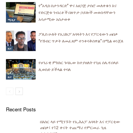
የ“አዲስ ስታንዳርድ” ዋና አዘጋጅ ታስሮ መለቀቁን እና
የድርጅቱ ንብረቶች በጸጥታ ኃይሎች መወሰዳቸውን
አሳታሚው አስታወቀ
ሚዲያ
ፖሊስ ሁለት የኢህአፓ አባላትን እና የፓርቲውን ጠበቃ
“የሽብር ጥቃት ለመፈጸም ተንቀሳቅሰዋል” በሚል ወነጀለ
ዜና
የሀገራዊ ምክክር ጉባኤው ከተያዘለት የጊዜ ሰሌዳ በላይ
ሊወስድ ይችላል ተባለ
ዜና
Recent Posts
በእስር ላይ የሚገኙት የኢሕአፓ አባላት እና የፓርቲው
ጠበቃ፤ የ12 ቀናት ተጨማሪ የምርመራ ጊዜ