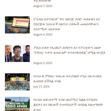
ተፈቀደባቸው
August 7, 2026
የ“አዲስ ስታንዳርድ” ዋና አዘጋጅ ታስሮ መለቀቁን እና
የድርጅቱ ንብረቶች በጸጥታ ኃይሎች መወሰዳቸውን
አሳታሚው አስታወቀ
August 6, 2026
ፖሊስ ሁለት የኢህአፓ አባላትን እና የፓርቲውን ጠበቃ
“የሽብር ጥቃት ለመፈጸም ተንቀሳቅሰዋል” በሚል ወነጀለ
August 5, 2026
የሀገራዊ ምክክር ጉባኤው ከተያዘለት የጊዜ ሰሌዳ በላይ
ሊወስድ ይችላል ተባለ
July 31, 2026
የአዲስ አበባ ከተማ ጉዳይ በኦሮሚያ ክልል የፖለቲካ
ልሂቃን እና በሌሎች ተመካካሪዎች መካከል አለመግባባት
ፈጠረ