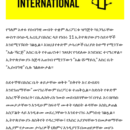
የዓለም አቀፉ የሰብዓዊ መብት ተቋም ለሪፖርቱ ዝግጅት ካነጋገራቸው
ውስጥ በሳዑዲ አረቢያ በእስር ላይ የነበሩ 11 ኢትዮጵያውያን ስደተኞች
እንደሚገኙበት ገልጿል። እነዚህ የቀድሞ ታሳሪዎች በሪያድ ከተማ የሚገኘው
“አል-ኻርጅ” እስር ቤት የተጨናነቀ፣ ንጽህና የጎደለው እንደነበር ተናግረዋል።
ኢትዮጵያውያኑ ከጅዳ አጠገብ የሚገኘውን “አል-ሹማይሲ” እስር ቤት
“ኢሰብዓዊ” ሲሉ ገልጸውታል።
ስደተኞቹ በእስር ቤት ቆይታቸው ወቅት “ስቅየት እና ድብደባ
እንደገጠማቸው” መናገራቸውም በሪፖርቱ ተጠቅሷል። ስድስት የቀድሞ
እስረኞች በብረት፣ በኤሌክትሪክ ገመድ መደብደባቸውን፤ በጥፊ እና በቦክስ
መመታታቸውን እንዲሁም ከፍተኛ ሙቀት ባለበት ቆዳቸው እስኪቃጠል
አስፓልት ላይ እንዲቆሙ መደረጋቸውን እንደተናገሩ አምነስቲ ገልጿል።
ኢትዮጵያውያኑ ለስቅየት የዳረጋቸው፤ የእስር አያያዛቸውን በመቃወማቸው
አሊያም የታመሙ ታሳሪዎች ህክምና እንዲያገኙ በመጠየቃቸው መሆኑ