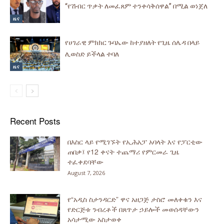
“የሽብር ጥቃት ለመፈጸም ተንቀሳቅሰዋል” በሚል ወነጀለ
ዜና
የሀገራዊ ምክክር ጉባኤው ከተያዘለት የጊዜ ሰሌዳ በላይ
ሊወስድ ይችላል ተባለ
ዜና
Recent Posts
በእስር ላይ የሚገኙት የኢሕአፓ አባላት እና የፓርቲው
ጠበቃ፤ የ12 ቀናት ተጨማሪ የምርመራ ጊዜ
ተፈቀደባቸው
August 7, 2026
የ“አዲስ ስታንዳርድ” ዋና አዘጋጅ ታስሮ መለቀቁን እና
የድርጅቱ ንብረቶች በጸጥታ ኃይሎች መወሰዳቸውን
አሳታሚው አስታወቀ