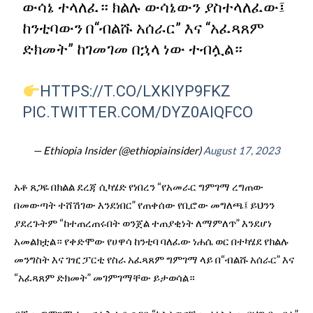
ውሳኔ ተላለፈ። ክልሉ ውሳኔውን ያስተላለፈው፤
ከንቲባውን በ“ብልሹ አሰራር” እና “አፈጻጸም
ድክመት” ከገመገመ በኋላ ነው ተብሏል።
HTTPS://T.CO/LXKIYP9FKZ
PIC.TWITTER.COM/DYZ0AIQFCO
— Ethiopia Insider (@ethiopiainsider)
August 17, 2023
አቶ ጸጋዬ በክልል ደረጃ ሲካሄድ የነበረን “የአመራር ግምገማ ረግጠው
በመውጣት ተሸሽገው እንደነበር” የጠቀሰው የቢሮው መግለጫ፤ ይህንን
ያደረጉትም “ከተጠረጠሩበት ወንጀል ተጠያቂነት ለማምለጥ” እንደሆነ
አመልክቷል። የቀድሞው የሀዋሳ ከንቲባ ባለፈው ነሐሴ ወር በተካሄደ የክልሉ
መንግስት እና ገዢ ፓርቲ የስራ አፈጻጸም ግምገማ ላይ በ“ብልሹ አሰራር” እና
“አፈጻጸም ድክመት” መገምገማቸው ይታወሳል።