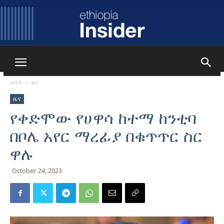
Ethiopia
መነሻ
ዜና
ዜና
Insider
የቀድሞው የሀዋሳ ከተማ ከንቲባ
በቦሌ አየር ማረፊያ በቁጥጥር ስር
ዋሉ
October 24, 2023