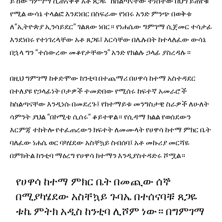
ይኸው ግምገማ ሲጠናቀቅ አቶ ጸጋዬ “ከስልጣናቸው ተነስተው በህግ ይጠየቁ”
የሚል ውሳኔ ተላልፎ እንደነበር በስፍራው የነበሩ አንድ ምንጭ በወቅቱ
ለ“ኢትዮጵያ ኢንሳይደር” ገልጸው ነበር። የነሐሴው ግምገማ ሲጀመር ተሳታፊ
እንደነበሩ የተነገረላቸው አቶ ጸጋዬ፤ እርሳቸው በሌሉበት ከተላለፈው ውሳኔ
በኋላ ግን “ተሰውረው መቆየታቸውን” አንድ የክልሉ ኃላፊ ያስረዳሉ።
በዚህ ግምገማ ከቀድሞው ከንቲባ በተጨማሪ በሀዋሳ ከተማ አስተዳደር
በተለያዩ የኃላፊነት ቦታዎች ተመድበው የሚሰሩ ከፍተኛ አመራሮች
ከስልጣናቸው እንዲነሱ በመደረጉ፤ የከተማይቱ መንግስታዊ ስራዎች ለሁለት
ሳምንት ያህል “በኮሚቴ ሲሰሩ” ቆይተዋል። የሲዳማ ክልል የወሰደውን
እርምጃ ተከትሎ የተፈጠረውን ክፍተት ለመሙላት የሀዋሳ ከተማ ምክር ቤት
ባለፈው ነሐሴ ወር ባካሄደው አስቸኳይ ስብሰባ፤ አቶ መኩሪያ መርሻዬ
በምክትል ከንቲባ ማዕረግ የሀዋሳ ከተማን እንዲያስተዳድሩ ሾሟል።
የሀዋሳ ከተማ ምክር ቤት በመጪው ሰኞ
በሚያካሄደው አስቸኳይ ጉባኤ በተሰናባቹ ጸጋዬ
ቱኬ ምትክ አዲስ ከንቲባ ሊሾም ነው። በግምገማ