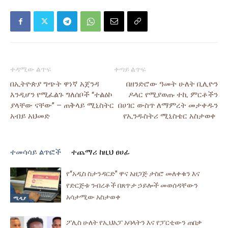
ቀዳሚው ልጥፍ
ቀጣይ ልጥፍ
በኢትዮጵያ ግጭት ዋነኛ አጀንዳ
በዘንድሮው ዓመት ሁለት ቢሊዮን
እንዲሆን የሚፈልጉ ግለሰቦች “ተልዕኮ
ዶላር የሚያወጡ ተኪ ምርቶችን
ያላቸው ናቸው” – ጠቅላይ ሚኒስትር
በሀገር ውስጥ ለማምረት መታቀዱን
አብይ አህመድ
የኢንዱስትሪ ሚኒስቴር አስታወቀ
ተመሳሳይ ልጥፎች
ተጨማሪ ከዚህ ፀሀፊ
የ“አዲስ ስታንዳርድ” ዋና አዘጋጅ ታስሮ መለቀቁን እና
የድርጅቱ ንብረቶች በጸጥታ ኃይሎች መወሰዳቸውን
አሳታሚው አስታወቀ
ሚዲያ
ፖሊስ ሁለት የኢህአፓ አባላትን እና የፓርቲውን ጠበቃ