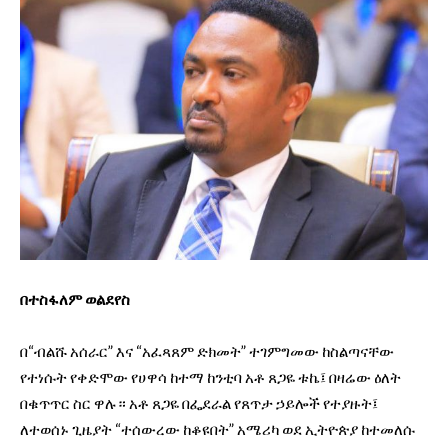
በተስፋለም ወልደየስ
በ“ብልሹ አሰራር” እና “አፈጻጸም ድክመት” ተገምግመው ከስልጣናቸው
የተነሱት የቀድሞው የሀዋሳ ከተማ ከንቲባ አቶ ጸጋዬ ቱኬ፤ በዛሬው ዕለት
በቁጥጥር ስር ዋሉ። አቶ ጸጋዬ በፌደራል የጸጥታ ኃይሎች የተያዙት፤
ለተወሰኑ ጊዜያት “ተሰውረው ከቆዩበት” አሜሪካ ወደ ኢትዮጵያ ከተመለሱ