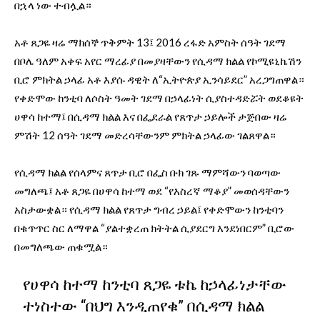
በኋላ ነው ተብሏል።
አቶ ጸጋዬ ዛሬ ማክሰኞ ጥቅምት 13፤ 2016 ረፋድ አምስት ሰዓት ገደማ
በቦሌ ዓለም አቀፍ አየር ማረፊያ በመያዛቸውን የሲዳማ ክልል የኮሚዩኒኬሽን
ቢሮ ምክትል ኃላፊ አቶ እያሱ ዳዊት ለ“ኢትዮጵያ ኢንሳይደር” አረጋግጠዋል።
የቀድሞው ከንቲባ ለሶስት ዓመት ገደማ በኃላፊነት ሲያስተዳድሯት ወደቆዩት
ሀዋሳ ከተማ፤ በሲዳማ ክልል እና በፌደራል የጸጥታ ኃይሎች ታጅበው ዛሬ
ምሽት 12 ሰዓት ገደማ መድረሳቸውንም ምክትል ኃላፊው ገልጸዋል።
የሲዳማ ክልል የሰላምና ጸጥታ ቢሮ በፌስ ቡክ ገጹ ማምሻውን ባወጣው
መግለጫ፤ አቶ ጸጋዬ በሀዋሳ ከተማ ወደ “የእስረኛ ማቆያ” መወሰዳቸውን
አስታውቋል። የሲዳማ ክልል የጸጥታ ግብረ ኃይል፤ የቀድሞውን ከንቲባን
በቁጥጥር ስር ለማዋል “ያልተቋረጠ ክትትል ሲያደርግ እንደነበርም” ቢሮው
በመግለጫው ጠቁሟል።
የሀዋሳ ከተማ ከንቲባ ጸጋዬ ቱኬ ከኃላፊነታቸው
ተነስተው “በህግ እንዲጠየቁ” በሲዳማ ክልል