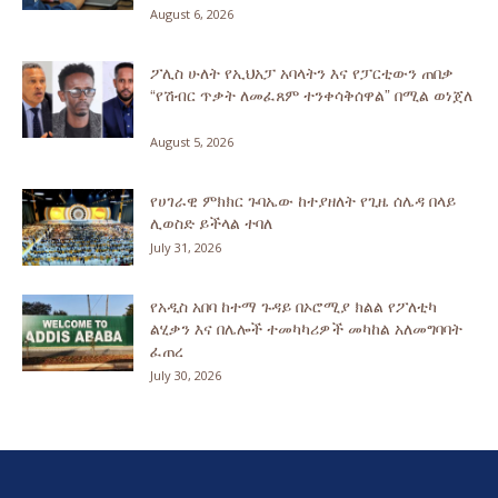
August 6, 2026
ፖሊስ ሁለት የኢህአፓ አባላትን እና የፓርቲውን ጠበቃ
“የሽብር ጥቃት ለመፈጸም ተንቀሳቅሰዋል” በሚል ወነጀለ
August 5, 2026
የሀገራዊ ምክክር ጉባኤው ከተያዘለት የጊዜ ሰሌዳ በላይ
ሊወስድ ይችላል ተባለ
July 31, 2026
የአዲስ አበባ ከተማ ጉዳይ በኦሮሚያ ክልል የፖለቲካ
ልሂቃን እና በሌሎች ተመካካሪዎች መካከል አለመግባባት
ፈጠረ
July 30, 2026