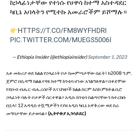
ከኃላፊነታቸው የተነሱ የሀዋሳ ከተማ አስተዳደር
ካቢኔ አባላትን የሚተኩ አመራሮችም ይሾማሉ።
HTTPS://T.CO/FM8WYFHDRI
PIC.TWITTER.COM/MUEGS5006I
— Ethiopia Insider (@ethiopiainsider)
September 1, 2023
አቶ መኩሪያ ወደ ክልል የኃላፊነት ቦታ ከመምጣታቸው በፊት፤ ከ2008 ዓ.ም.
ጀምሮ በሲዳማ ክልል የዳዬ ከተማ ከንቲባ ሆነው አገልግለዋል። በቀደሞው
የደቡብ ብሔር ብሔረሰቦች እና ህዝቦች ክልል ስርም እስከ ምክትል ቢሮ
ኃላፊነት ባሉት ቦታዎች ሰርተዋል። አዲሱ ከንቲባ ስልጣናቸውን ከተረከቡ
በኋላ፤ 12 አዳዲስ ተሿሚዎችን የያዘ አዲስ ካቢኔ አዋቅረው ወደ ስራ
መግባታቸው ይታወሳል።
(ኢትዮጵያ ኢንሳይደር)